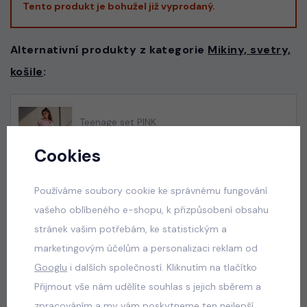
Tento produkt je bohužel již vyprodaný.
Alternativní produkty z kategorie
Mikiny, svetry,
košile
:
Teenage set PINK
skladem
Cookies
660 Kč
Používáme soubory cookie ke správnému fungování
vašeho oblíbeného e-shopu, k přizpůsobení obsahu
Acid wash denim lounge set
stránek vašim potřebám, ke statistickým a
skladem
marketingovým účelům a personalizaci reklam od
750 Kč
Googlu
i dalších společností. Kliknutím na tlačítko
Přijmout vše nám udělíte souhlas s jejich sběrem a
zpracováním a my vám poskytneme ten nejlepší