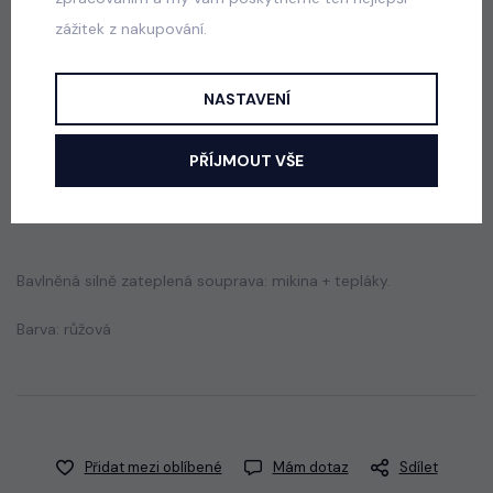
zážitek z nakupování.
Paris lounge set růžový
skladem
NASTAVENÍ
660 Kč
PŘÍJMOUT VŠE
Popis
Jak vybrat správnou velikost?
Bavlněná silně zateplená souprava: mikina + tepláky.
Barva: růžová
Přidat mezi oblíbené
Mám dotaz
Sdílet