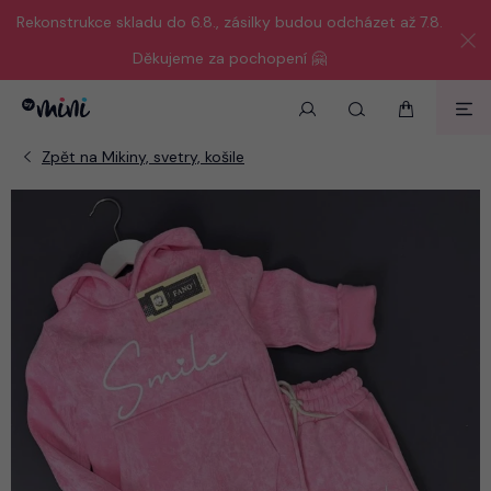
Rekonstrukce skladu do 6.8., zásilky budou odcházet až 7.8.
Děkujeme za pochopení 🤗