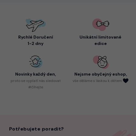
Rychlé Doručení
Unikátní limitované
1-2 dny
edice
Novinky každý den,
Nejsme
obyčejný eshop,
proto
se vyplatí nás sledovat
vše děláme s láskou k dětem
#číhejte
Potřebujete poradit?