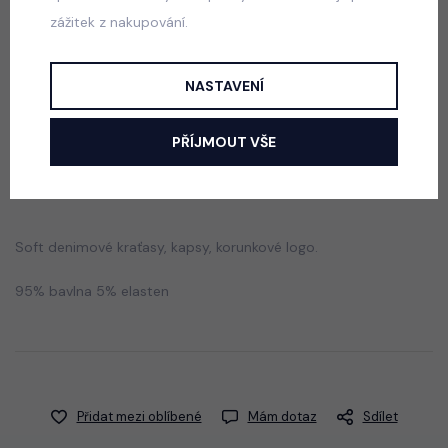
zážitek z nakupování.
BASIC kraťasy tyrkys
skladem
NASTAVENÍ
175 Kč
PŘÍJMOUT VŠE
Popis
Jak vybrat správnou velikost?
Soft denimové kraťasy, kapsy, korunkové logo.
95% bavlna 5% elasten
Přidat mezi oblíbené
Mám dotaz
Sdílet