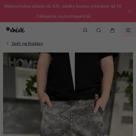
Rekonstrukce skladu do 6.8., zásilky budou odcházet až 7.8.
Děkujeme za pochopení 🤗