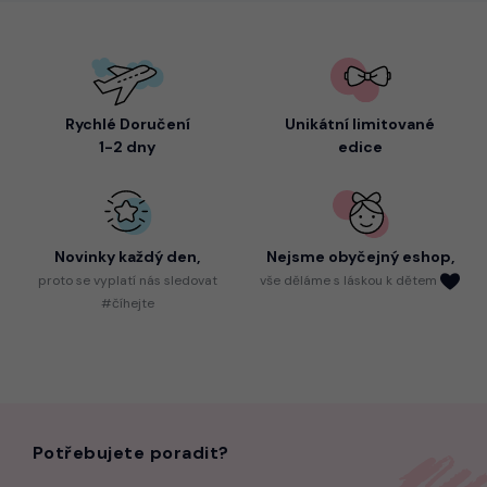
Rychlé Doručení
Unikátní limitované
1-2 dny
edice
Novinky každý den,
Nejsme
obyčejný eshop,
proto
se vyplatí nás sledovat
vše děláme s láskou k dětem
#číhejte
Potřebujete poradit?