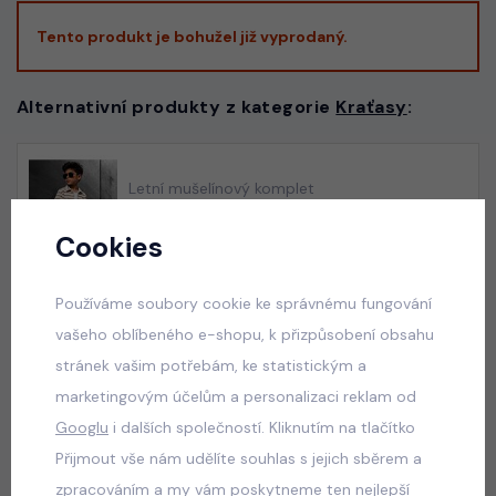
Tento produkt je bohužel již vyprodaný.
Alternativní produkty z kategorie
Kraťasy
:
Letní mušelínový komplet
skladem
Cookies
395 Kč
Používáme soubory cookie ke správnému fungování
vašeho oblíbeného e-shopu, k přizpůsobení obsahu
Sneakers kraťasy modré
stránek vašim potřebám, ke statistickým a
skladem
marketingovým účelům a personalizaci reklam od
95 Kč
Googlu
i dalších společností. Kliknutím na tlačítko
Přijmout vše nám udělíte souhlas s jejich sběrem a
zpracováním a my vám poskytneme ten nejlepší