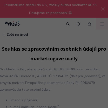
Rekonstrukce skladu do 6.8., zásilky budou odcházet až 7.8.
Děkujeme za pochopení 🤗
Souhlas se zpracováním osobních údajů pro
marketingové účely
Souhlasím s tím, aby společnost DELUXE STORE s.r.o., se sídlem
Nová 323/4, Liberec 10, 46010 IČ: 27354172, (dále jen „správce“), ve
smyslu nařízení Evropského parlamentu a Rady EU 2016/679
zpracovávala tyto osobní údaje:
Jméno a příjmení,
e-mail (dále jen „osobní údaje“)