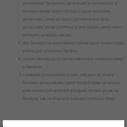
skutečnosti Správcem, zpracování je protiprávní, a
Správce žádají místo výmazu o jejich omezené
zpracování, údaje již nejsou potřebné pro účel
zpracování, avšak potřebuji je pro určení, výkon nebo
obhajobu právních nároků.
aby Správce na jejich žádost předal jejich osobní údaje
jinému jimi určenému Správci.
vznést námitku proti zpracování mých osobních údajů
u Správce.
v případě pochybností o tom, zda jsou ze strany
Správce zpracovávány jejich osobní údaje ve smyslu
výše uvedených právních předpisů obrátit se jak na
Správce, tak na Úřad pro ochranu osobních údajů.