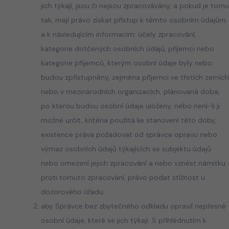
jich týkají, jsou či nejsou zpracovávány, a pokud je tomu
tak, mají právo získat přístup k těmto osobním údajům
a k následujícím informacím: účely zpracování,
kategorie dotčených osobních údajů, příjemci nebo
kategorie příjemců, kterým osobní údaje byly nebo
budou zpřístupněny, zejména příjemci ve třetích zemích
nebo v mezinárodních organizacích, plánovaná doba,
po kterou budou osobní údaje uloženy, nebo není-li ji
možné určit, kritéria použitá ke stanovení této doby,
existence práva požadovat od správce opravu nebo
výmaz osobních údajů týkajících se subjektu údajů
nebo omezení jejich zpracování a nebo vznést námitku
proti tomuto zpracování, právo podat stížnost u
dozorového úřadu.
aby Správce bez zbytečného odkladu opravil nepřesné
osobní údaje, které se jich týkají. S přihlédnutím k