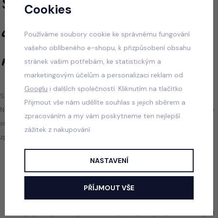
Souhlas se zpracováním
Cookies
osobních údajů za účelem
Používáme soubory cookie ke správnému fungování
vašeho oblíbeného e-shopu, k přizpůsobení obsahu
registrace
stránek vašim potřebám, ke statistickým a
marketingovým účelům a personalizaci reklam od
Googlu
i dalších společností. Kliknutím na tlačítko
Souhlasím s tím, aby společnost DELUXE STORE s.r.o., se sídlem
Přijmout vše nám udělíte souhlas s jejich sběrem a
Nová 323/4, Liberec 10, 46010, IČ: 27354172, (dále jen „správce“), ve
zpracováním a my vám poskytneme ten nejlepší
smyslu nařízení Evropského parlamentu a Rady EU 2016/679
zážitek z nakupování.
zpracovávala tyto osobní údaje:
Jméno a příjmení,
NASTAVENÍ
adresa,
telefonní číslo,
PŘÍJMOUT VŠE
e-mail,
v případě podnikajících osob IČ, DIČ (dále jen „osobní údaje“)