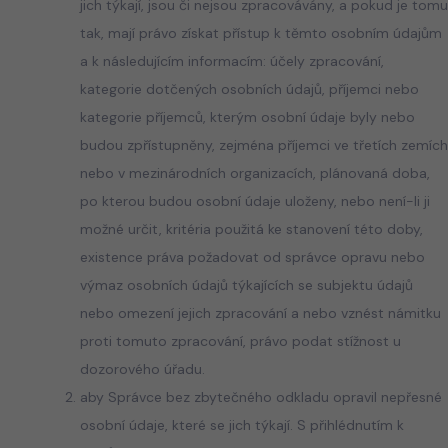
jich týkají, jsou či nejsou zpracovávány, a pokud je tomu
tak, mají právo získat přístup k těmto osobním údajům
a k následujícím informacím: účely zpracování,
kategorie dotčených osobních údajů, příjemci nebo
kategorie příjemců, kterým osobní údaje byly nebo
budou zpřístupněny, zejména příjemci ve třetích zemích
nebo v mezinárodních organizacích, plánovaná doba,
po kterou budou osobní údaje uloženy, nebo není-li ji
možné určit, kritéria použitá ke stanovení této doby,
existence práva požadovat od správce opravu nebo
výmaz osobních údajů týkajících se subjektu údajů
nebo omezení jejich zpracování a nebo vznést námitku
proti tomuto zpracování, právo podat stížnost u
dozorového úřadu.
aby Správce bez zbytečného odkladu opravil nepřesné
osobní údaje, které se jich týkají. S přihlédnutím k