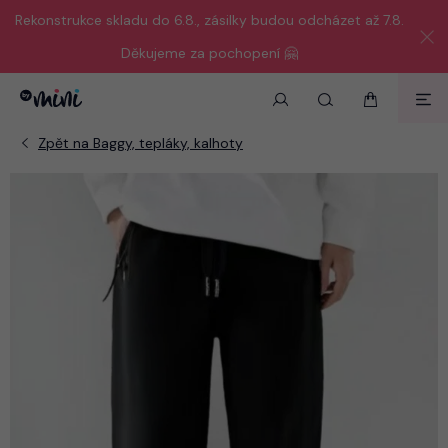
Rekonstrukce skladu do 6.8., zásilky budou odcházet až 7.8.
Děkujeme za pochopení 🤗