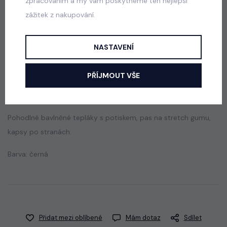
zpracováním a my vám poskytneme ten nejlepší
Despacito biker tepláky vintage blue
zážitek z nakupování.
skladem
599 Kč
NASTAVENÍ
PŘÍJMOUT VŠE
Popis
Jak vybrat správnou velikost?
Pohodlné bavlněné tepláky s potiskem, pas na stretch gumu,
kapsy po stranách.
Barva: černá
Přidat mezi oblíbené
Mám dotaz
Sdílet