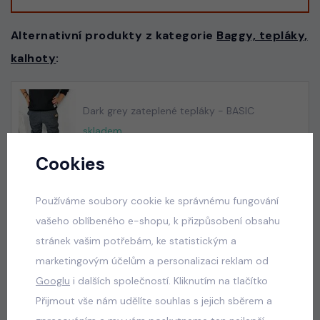
Alternativní produkty z kategorie
Baggy, tepláky,
kalhoty
:
Dark grey zateplené tepláky - BASIC
skladem
195 Kč
Cookies
Používáme soubory cookie ke správnému fungování
vašeho oblíbeného e-shopu, k přizpůsobení obsahu
Despacito biker tepláky acid wash black
stránek vašim potřebám, ke statistickým a
skladem
marketingovým účelům a personalizaci reklam od
599 Kč
Googlu
i dalších společností. Kliknutím na tlačítko
Přijmout vše nám udělíte souhlas s jejich sběrem a