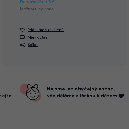
Doprava již od 5 €
Možnosti dopravy
Přidat mezi oblíbené
Mám dotaz
Sdílet
Nejsme
jen
obyčejný eshop,
hejte
vše děláme s láskou k dětem