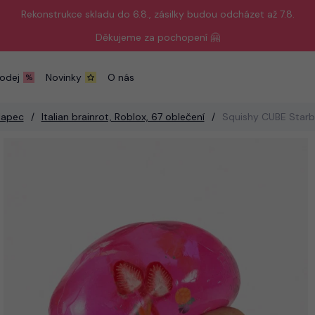
Rekonstrukce skladu do 6.8., zásilky budou odcházet až 7.8.
Děkujeme za pochopení 🤗
odej
Novinky
O nás
lapec
Italian brainrot, Roblox, 67 oblečení
Squishy CUBE Starb