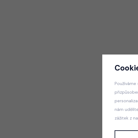
Cooki
Používáme 
přizpůsobe
personaliz
nám udělít
zážitek z n