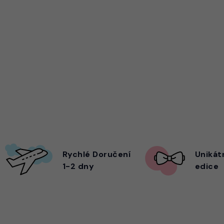
Rychlé Doručení
Unikát
1-2 dny
edice