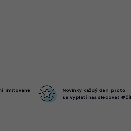
ní limitované
Novinky každý den,
proto
se vyplatí nás sledovat #čí