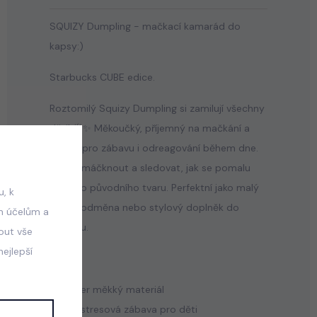
SQUIZY Dumpling - mačkací kamarád do
kapsy:)
Starbucks CUBE edice.
Roztomilý Squizy Dumpling si zamilují všechny
děti! 🥟✨ Měkoučký, příjemný na mačkání a
ideální pro zábavu i odreagování během dne.
Stačí zmáčknout a sledovat, jak se pomalu
vrací do původního tvaru. Perfektní jako malý
, k
dárek, odměna nebo stylový doplněk do
m účelům a
batůžku.
mout vše
ejlepší
🌈 Super měkký materiál
💖 Antistresová zábava pro děti