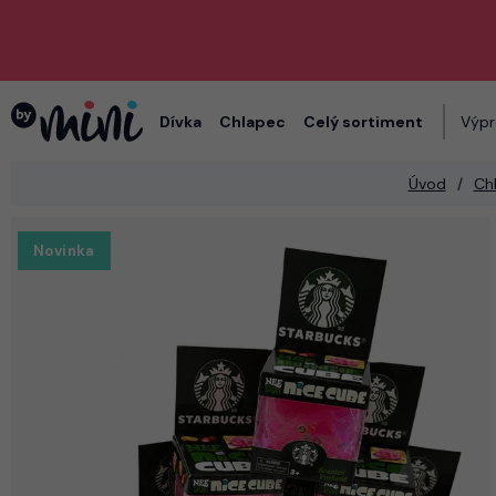
Dívka
Chlapec
Celý sortiment
Výpr
Úvod
Ch
Novinka