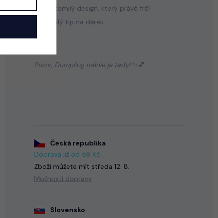
🥟 Roztomilý design, který právě frčí
🎁 Skvělý tip na dárek
Pozor, Dumpling mánie je tady!
✨💕
Česká republika
Doprava již od 59 Kč
Zboží můžete mít
středa 12. 8.
Možnosti dopravy
Slovensko