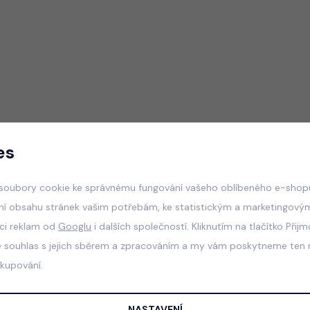
es
soubory cookie ke správnému fungování vašeho oblíbeného e-shopu
ní obsahu stránek vašim potřebám, ke statistickým a marketingový
aci reklam od
Googlu
i dalších společností. Kliknutím na tlačítko Přij
e souhlas s jejich sběrem a zpracováním a my vám poskytneme ten n
akupování.
NASTAVENÍ