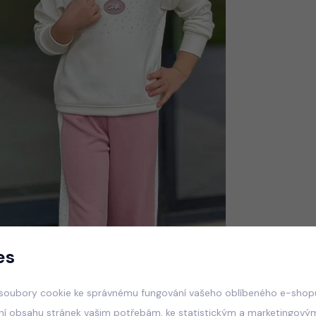
es
soubory cookie ke správnému fungování vašeho oblíbeného e-shopu
ní obsahu stránek vašim potřebám, ke statistickým a marketingový