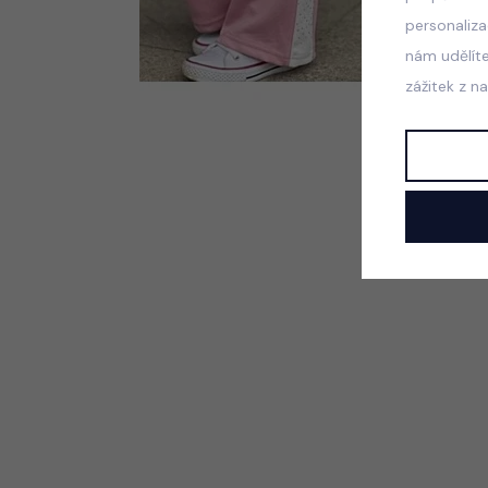
personaliz
nám udělít
zážitek z n