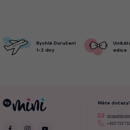
Rychlé Doručení
Unikát
1-2 dny
edice
Máte dotazy
shop@bymin
+420 723 722