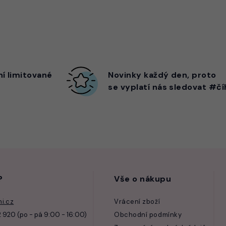
ní limitované
Novinky každý den,
proto
se vyplatí nás sledovat #čí
?
Vše o nákupu
i.cz
Vrácení zboží
 920 (po - pá 9:00 - 16:00)
Obchodní podmínky