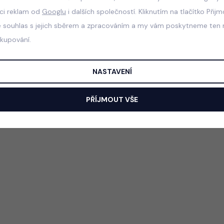
aci reklam od
Googlu
i dalších společností. Kliknutím na tlačítko Přij
e souhlas s jejich sběrem a zpracováním a my vám poskytneme ten n
akupování.
NASTAVENÍ
PŘÍJMOUT VŠE