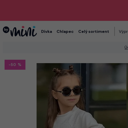
Dívka
Chlapec
Celý sortiment
Výpr
Ú
-50