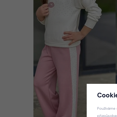
Cooki
Používáme 
přizpůsobe