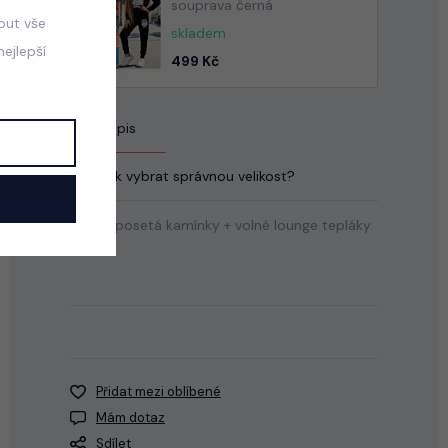
souprava černá
mout vše
skladem
ejlepší
499 Kč
Popis
Jak vybrat správnou velikost?
Mikina posetá kamínky + volné lounge tepláky.
Přidat mezi oblíbené
Mám dotaz
Sdílet