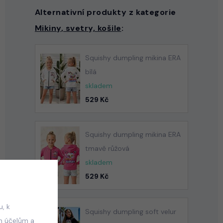
Alternativní produkty z kategorie
Mikiny, svetry, košile
:
Squishy dumpling mikina ERA
bílá
skladem
529 Kč
Squishy dumpling mikina ERA
tmavě růžová
skladem
529 Kč
, k
Squishy dumpling soft velur
m účelům a