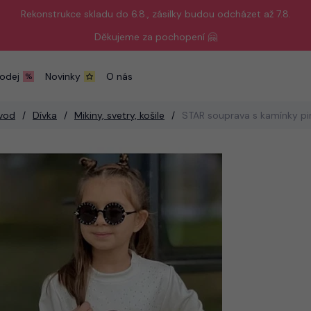
Rekonstrukce skladu do 6.8., zásilky budou odcházet až 7.8.
Děkujeme za pochopení 🤗
odej
Novinky
O nás
vod
Dívka
Mikiny, svetry, košile
STAR souprava s kamínky pi