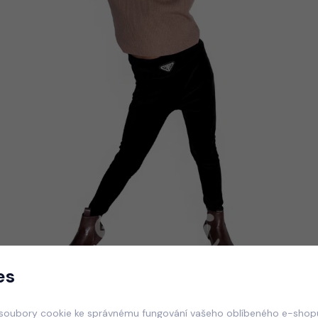
es
soubory cookie ke správnému fungování vašeho oblíbeného e-shopu