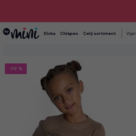
Dívka
Chlapec
Celý sortiment
Výpr
-70