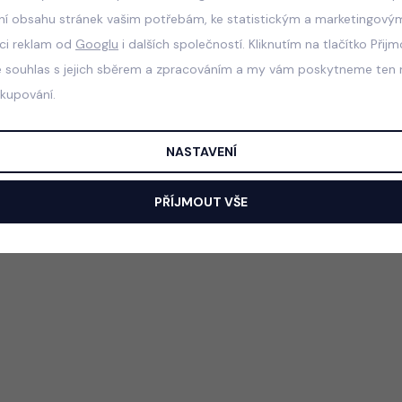
ní obsahu stránek vašim potřebám, ke statistickým a marketingový
aci reklam od
Googlu
i dalších společností. Kliknutím na tlačítko Přij
e souhlas s jejich sběrem a zpracováním a my vám poskytneme ten n
akupování.
NASTAVENÍ
PŘÍJMOUT VŠE