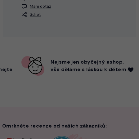
Mám dotaz
Sdílet
Nejsme
jen
obyčejný eshop,
hejte
vše děláme s láskou k dětem
Omrkněte recenze od našich zákazníků: