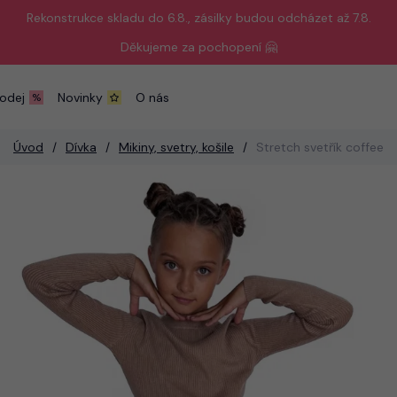
Rekonstrukce skladu do 6.8., zásilky budou odcházet až 7.8.
Děkujeme za pochopení 🤗
odej
Novinky
O nás
Úvod
Dívka
Mikiny, svetry, košile
Stretch svetřík coffee