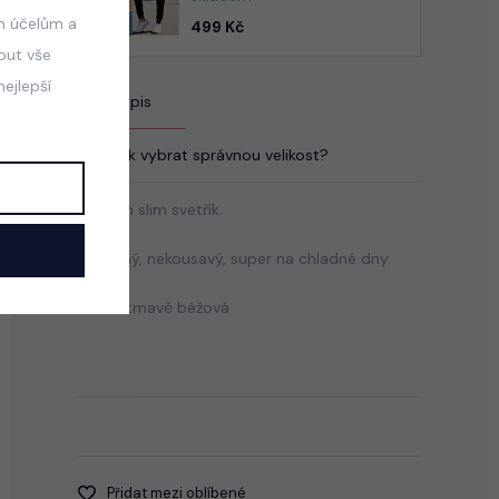
m účelům a
499 Kč
mout vše
ejlepší
Popis
Jak vybrat správnou velikost?
Stretch slim svetřík.
Příjemný, nekousavý, super na chladné dny.
Barva: tmavě béžová
Přidat mezi oblíbené