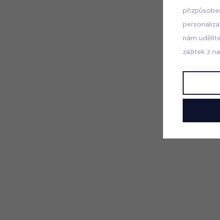
přizpůsobe
personaliz
nám udělít
zážitek z n