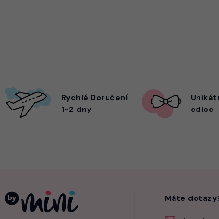
Rychlé Doručení
Unikát
1-2 dny
edice
Máte dotazy