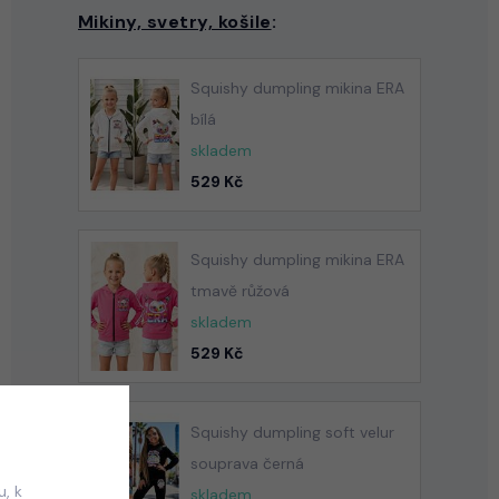
Mikiny, svetry, košile
:
Squishy dumpling mikina ERA
bílá
skladem
529 Kč
Squishy dumpling mikina ERA
tmavě růžová
skladem
529 Kč
Squishy dumpling soft velur
souprava černá
, k
skladem