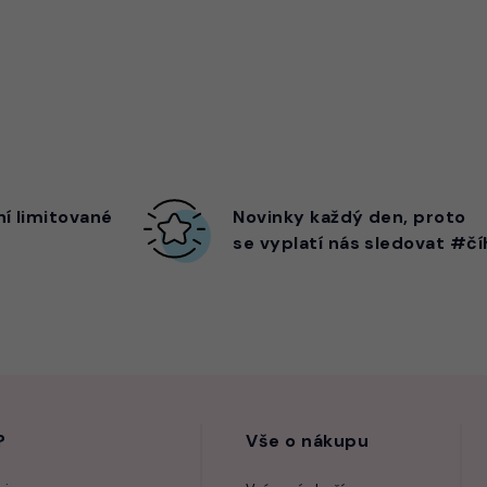
ní limitované
Novinky každý den,
proto
se vyplatí nás sledovat #čí
?
Vše o nákupu