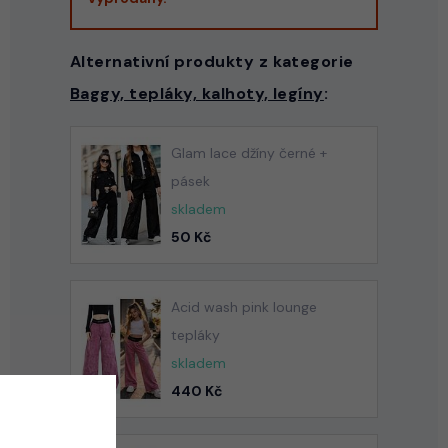
Alternativní produkty z kategorie
Baggy, tepláky, kalhoty, legíny
:
Glam lace džíny černé +
pásek
skladem
50 Kč
Acid wash pink lounge
tepláky
skladem
440 Kč