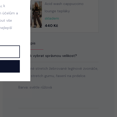
Acid wash cappuccino
, k
lounge tepláky
m účelům a
skladem
mout vše
440 Kč
ejlepší
Popis
Jak vybrat správnou velikost?
Pohodlné stretch žebrované legínové zvonáče,
pas na stretch gumu, řasení na prdelce.
Barva: světle růžová