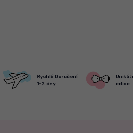
Rychlé Doručení
Unikát
1-2 dny
edice