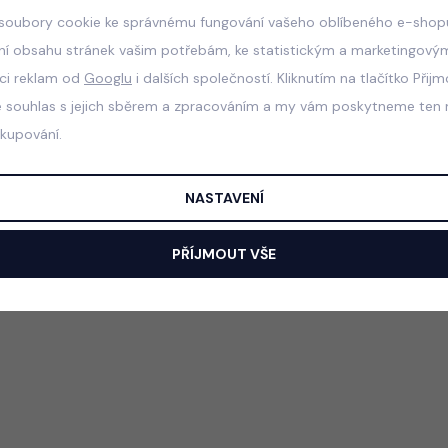
soubory cookie ke správnému fungování vašeho oblíbeného e-shopu
ní obsahu stránek vašim potřebám, ke statistickým a marketingový
aci reklam od
Googlu
i dalších společností. Kliknutím na tlačítko Přij
e souhlas s jejich sběrem a zpracováním a my vám poskytneme ten n
akupování.
NASTAVENÍ
PŘÍJMOUT VŠE