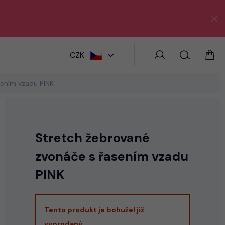
HLEDAT
CZK
sením vzadu PINK
Stretch žebrované
zvonáče s řasením vzadu
PINK
Tento produkt je bohužel již
vyprodaný.