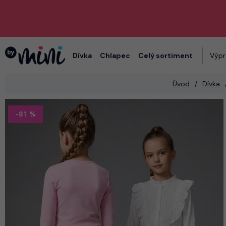
Dívka
Chlapec
Celý sortiment
Výpr
Úvod
Dívka
-81