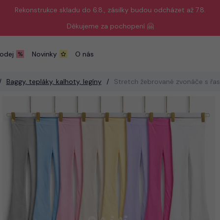
Rekonstrukce skladu do 6.8., zásilky budou odcházet až 7.8.
Děkujeme za pochopení 🤗
odej
Novinky
O nás
Baggy, tepláky, kalhoty, legíny
Stretch žebrované zvonáče s řa