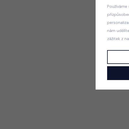
Používáme 
přizpůsobe
personaliz
nám udělít
zážitek z n