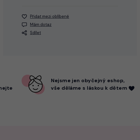
Přidat mezi oblíbené
Mám dotaz
Sdílet
Nejsme
jen
obyčejný eshop,
hejte
vše děláme s láskou k dětem