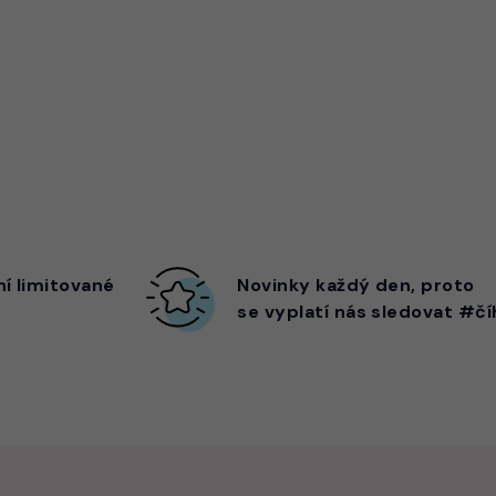
ní limitované
Novinky každý den,
proto
se vyplatí nás sledovat #čí