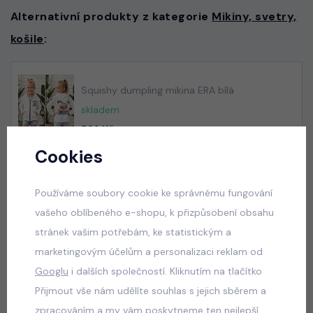
Alternativní produkty z kategorie
Mikiny, svetry,
košile
:
Squishy dumpling mikina ERA bílá
skladem
529 Kč
Cookies
Používáme soubory cookie ke správnému fungování
Squishy dumpling mikina ERA tmavě růžová
vašeho oblíbeného e-shopu, k přizpůsobení obsahu
skladem
stránek vašim potřebám, ke statistickým a
529 Kč
marketingovým účelům a personalizaci reklam od
Googlu
i dalších společností. Kliknutím na tlačítko
Přijmout vše nám udělíte souhlas s jejich sběrem a
Squishy dumpling soft velur souprava černá
zpracováním a my vám poskytneme ten nejlepší