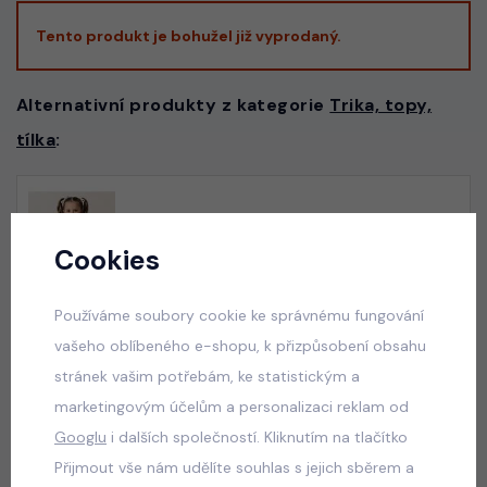
Tento produkt je bohužel již vyprodaný.
Alternativní produkty z kategorie
Trika, topy,
tílka
:
Velikonoční HUNTRIX triko černé
skladem
Cookies
50 Kč
Používáme soubory cookie ke správnému fungování
vašeho oblíbeného e-shopu, k přizpůsobení obsahu
stránek vašim potřebám, ke statistickým a
Summer cats triko s třásněmi černé
marketingovým účelům a personalizaci reklam od
skladem
Googlu
i dalších společností. Kliknutím na tlačítko
50 Kč
Přijmout vše nám udělíte souhlas s jejich sběrem a