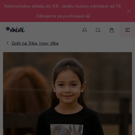
Rekonstrukce skladu do 6.8., zásilky budou odcházet až 7.8.
Děkujeme za pochopení 🤗