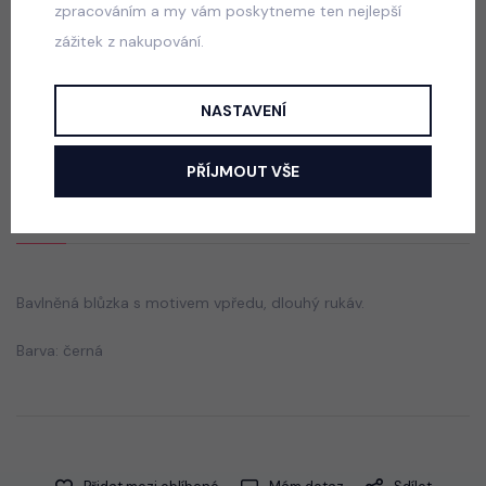
zpracováním a my vám poskytneme ten nejlepší
zážitek z nakupování.
Squishy dumpling triko s třásněmi bílé
skladem
NASTAVENÍ
50 Kč
PŘÍJMOUT VŠE
Popis
Jak vybrat správnou velikost?
Bavlněná blůzka s motivem vpředu, dlouhý rukáv.
Barva: černá