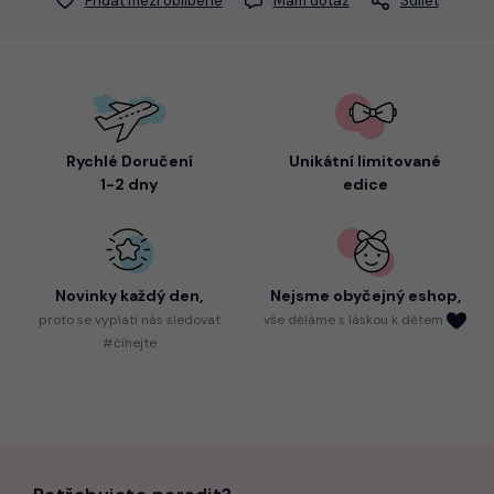
Přidat mezi oblíbené
Mám dotaz
Sdílet
Rychlé Doručení
Unikátní limitované
1-2 dny
edice
Novinky každý den,
Nejsme
obyčejný eshop,
proto
se vyplatí nás sledovat
vše děláme s láskou k dětem
#číhejte