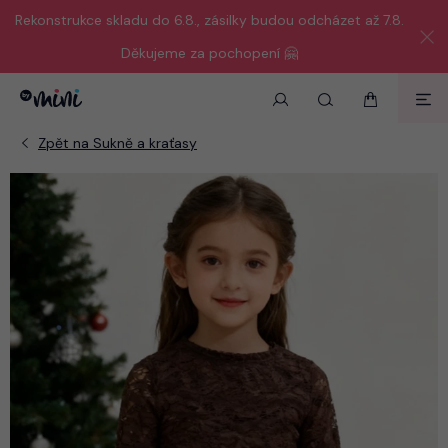
Rekonstrukce skladu do 6.8., zásilky budou odcházet až 7.8.
Děkujeme za pochopení 🤗