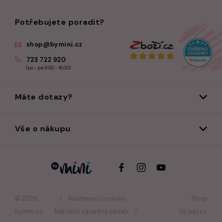
Potřebujete poradit?
shop@bymini.cz
723 722 920
(po - pá 9:00 - 16:00)
Máte dotazy?
Vše o nákupu
© 2026
Nastavení cookies
Shop
bymini.cz
Nahlásit závadný obsah
by
wpj.cz