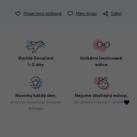
Přidat mezi oblíbené
Mám dotaz
Sdílet
Rychlé Doručení
Unikátní limitované
1-2 dny
edice
Novinky každý den,
Nejsme
obyčejný eshop,
proto
se vyplatí nás sledovat
vše děláme s láskou k dětem
#číhejte