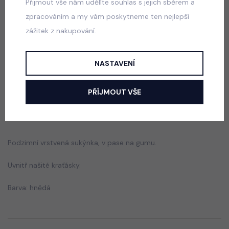
Přijmout vše nám udělíte souhlas s jejich sběrem a
zpracováním a my vám poskytneme ten nejlepší
zážitek z nakupování.
School sako + sukně blue
skladem
690 Kč
NASTAVENÍ
PŘÍJMOUT VŠE
Popis
Jak vybrat správnou velikost?
Podzimní vrstvená sukýnka, v pase na gumu.
Uvnitř našité kraťásky.
Barva: hnědá