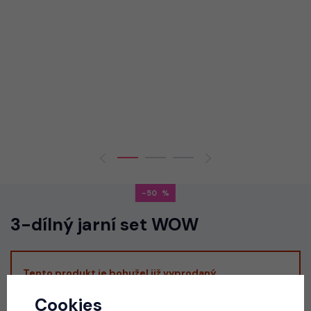
-50
3-dílný jarní set WOW
Tento produkt je bohužel již vyprodaný.
Cookies