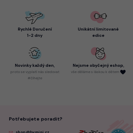
Rychlé Doručení
Unikátní limitované
1-2 dny
edice
Novinky každý den,
Nejsme
obyčejný eshop,
proto
se vyplatí nás sledovat
vše děláme s láskou k dětem
#číhejte
Potřebujete poradit?
shop@bymini.cz