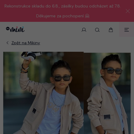
Rekonstrukce skladu do 6.8., zásilky budou odcházet až 7.8.
Děkujeme za pochopení 🤗