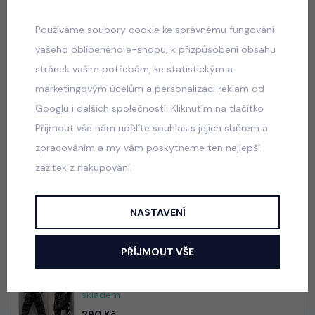
Alternativní produkty z kategorie
Mikiny
:
Používáme soubory cookie ke správnému fungování
vašeho oblíbeného e-shopu, k přizpůsobení obsahu
Despacito acid wash mikina grey
stránek vašim potřebám, ke statistickým a
skladem
marketingovým účelům a personalizaci reklam od
345 Kč
Googlu
i dalších společností. Kliknutím na tlačítko
Přijmout vše nám udělíte souhlas s jejich sběrem a
zpracováním a my vám poskytneme ten nejlepší
Letní mušelínový komplet
zážitek z nakupování.
skladem
395 Kč
NASTAVENÍ
PŘÍJMOUT VŠE
Army streetwear komplet
skladem
290 Kč