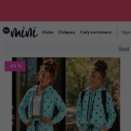
Dívka
Chlapec
Celý sortiment
Výpr
Úvod
-89