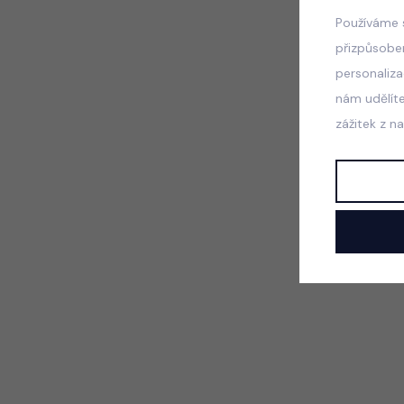
Používáme 
přizpůsobe
personaliz
nám udělít
zážitek z n