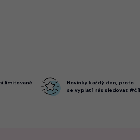
ní limitované
Novinky každý den,
proto
se vyplatí nás sledovat #čí