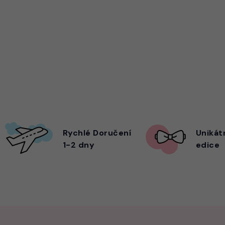
Rychlé Doručení
Unikát
1-2 dny
edice