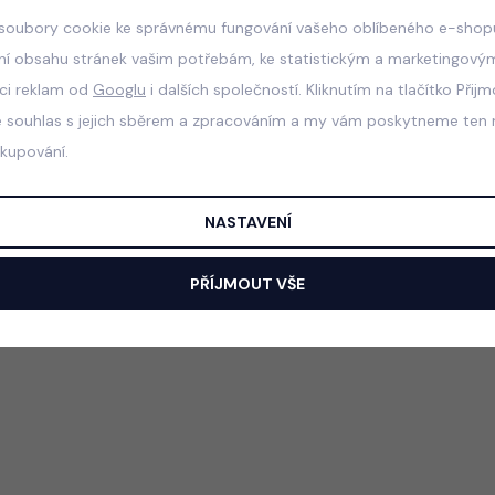
soubory cookie ke správnému fungování vašeho oblíbeného e-shopu
ní obsahu stránek vašim potřebám, ke statistickým a marketingový
aci reklam od
Googlu
i dalších společností. Kliknutím na tlačítko Přij
e souhlas s jejich sběrem a zpracováním a my vám poskytneme ten n
akupování.
NASTAVENÍ
PŘÍJMOUT VŠE