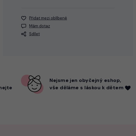
Přidat mezi oblíbené
Mám dotaz
Sdílet
Nejsme
jen
obyčejný eshop,
hejte
vše děláme s láskou k dětem