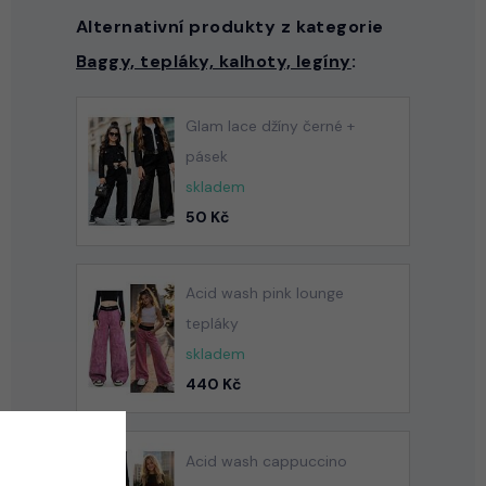
Alternativní produkty z kategorie
Baggy, tepláky, kalhoty, legíny
:
Glam lace džíny černé +
pásek
skladem
50 Kč
Acid wash pink lounge
tepláky
skladem
440 Kč
Acid wash cappuccino