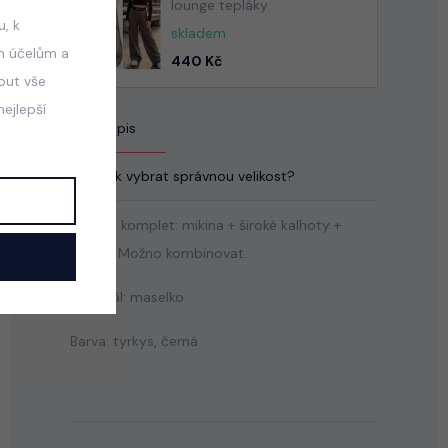
lounge tepláky
, k
skladem
m účelům a
440 Kč
mout vše
ejlepší
Popis
Jak vybrat správnou velikost?
3-dílný komplet: mikina + široké kalhoty +
šortky. Možno kombinovat.
Materiál: maselko
Barva: tyrkys, černá