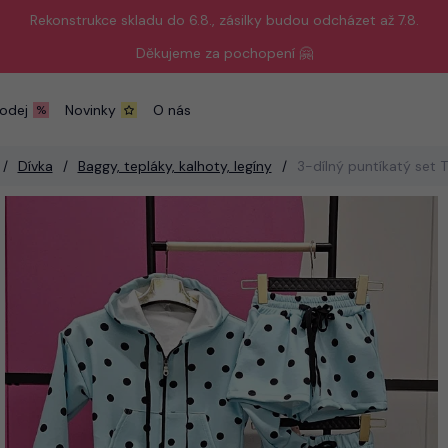
Rekonstrukce skladu do 6.8., zásilky budou odcházet až 7.8.
Děkujeme za pochopení 🤗
odej
Novinky
O nás
Dívka
Baggy, tepláky, kalhoty, legíny
3-dílný puntíkatý set