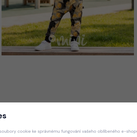
es
soubory cookie ke správnému fungování vašeho oblíbeného e-shopu