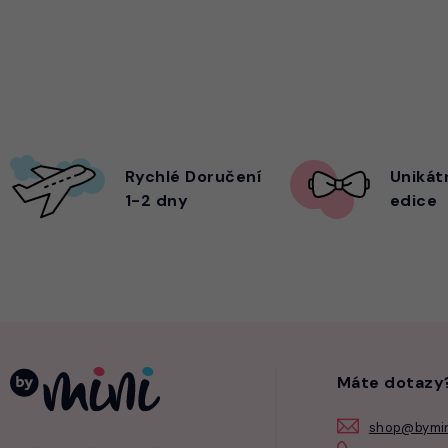
Rychlé Doručení
Unikát
1-2 dny
edice
Máte dotazy
shop@bymin