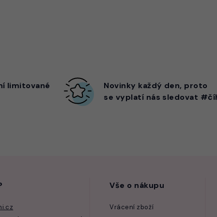
ní limitované
Novinky každý den,
proto
se vyplatí nás sledovat #čí
?
Vše o nákupu
i.cz
Vrácení zboží