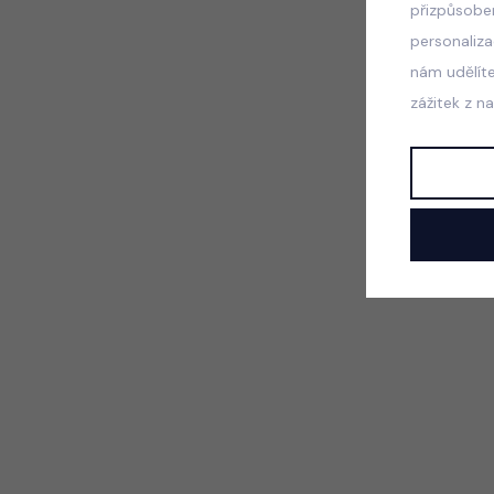
přizpůsobe
personaliz
nám udělít
zážitek z n