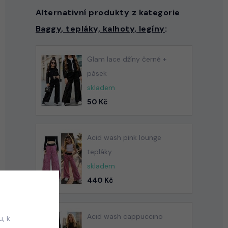
Alternativní produkty z kategorie
Baggy, tepláky, kalhoty, legíny
:
Glam lace džíny černé +
pásek
skladem
50 Kč
Acid wash pink lounge
tepláky
skladem
440 Kč
Acid wash cappuccino
, k