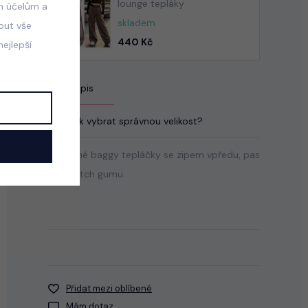
lounge tepláky
m účelům a
skladem
mout vše
440 Kč
ejlepší
Popis
Jak vybrat správnou velikost?
Bavlněné baggy tepláčky se zipem vpředu, pas
na stretch gumu.
Přidat mezi oblíbené
Mám dotaz