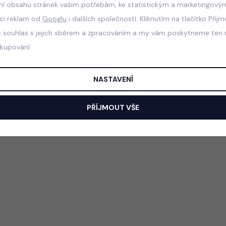
ní obsahu stránek vašim potřebám, ke statistickým a marketingový
aci reklam od
Googlu
i dalších společností. Kliknutím na tlačítko Přij
e souhlas s jejich sběrem a zpracováním a my vám poskytneme ten n
akupování.
NASTAVENÍ
PŘÍJMOUT VŠE