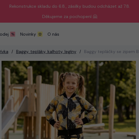
Rekonstrukce skladu do 6.8., zásilky budou odcházet až 7.8.
Děkujeme za pochopení 🤗
odej
Novinky
O nás
ívka
Baggy, tepláky, kalhoty, legíny
Baggy tepláčky se zipem 