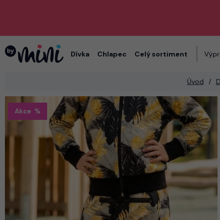
Dívka
Chlapec
Celý sortiment
Výpr
Úvod
D
Akce