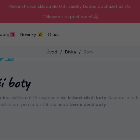
Rekonstrukce skladu do 6.8., zásilky budou odcházet až 7.8.
Děkujeme za pochopení 🤗
odej
Novinky
O nás
Úvod
Dívka
Boty
í boty
adou slečnu určitě zaujmou naše
krásné dívčí boty
. Najdete je tu 
ívčích bot po šedé, stříbrné nebo
černé dívčí boty
.