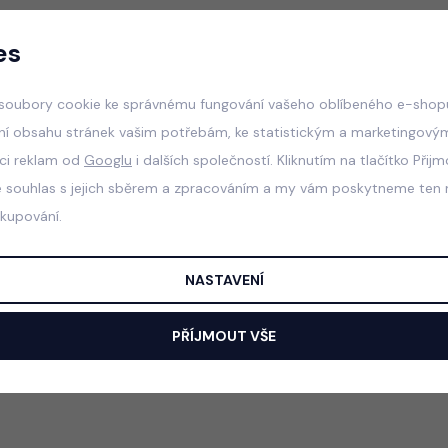
es
Doporučujeme
Nejdražší
Nejlevnější
Nejprodávanější
soubory cookie ke správnému fungování vašeho oblíbeného e-shopu
ní obsahu stránek vašim potřebám, ke statistickým a marketingový
aci reklam od
Googlu
i dalších společností. Kliknutím na tlačítko Přij
ukt
e souhlas s jejich sběrem a zpracováním a my vám poskytneme ten n
akupování.
NASTAVENÍ
PŘÍJMOUT VŠE