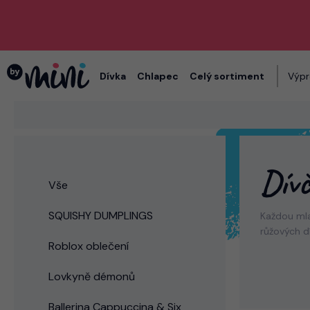
Dívka
Chlapec
Celý sortiment
Výpr
Dívč
Vše
SQUISHY DUMPLINGS
Každou ml
růžových d
Roblox oblečení
Lovkyně démonů
Ballerina Cappuccina & Six