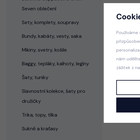
Seven oblečení
Filtr
Cooki
Sety, komplety, soupravy
Seřadit podle
Používáme 
Bundy, kabáty, vesty, saka
přizpůsobe
Mikiny, svetry, košile
personaliz
Žádný prod
nám udělít
Baggy, tepláky, kalhoty, legíny
zážitek z n
Šaty, tuniky
Slavnostní kolekce, šaty pro
družičky
Trika, topy, tílka
Sukně a kraťasy