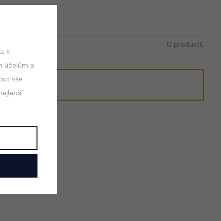
0 produktů
, k
m účelům a
mout vše
ejlepší