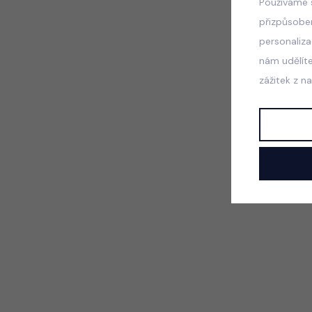
Používáme 
přizpůsobe
personaliz
nám udělít
zážitek z n