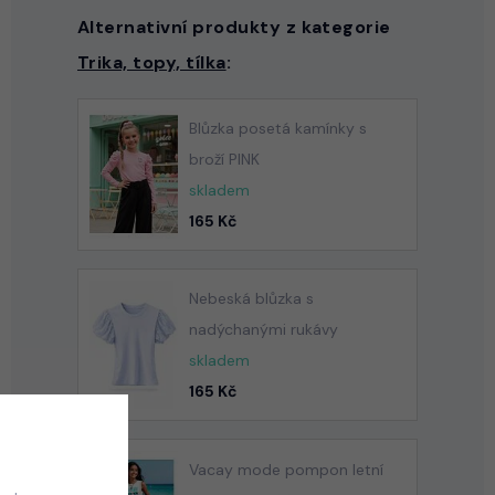
Alternativní produkty z kategorie
Trika, topy, tílka
:
Blůzka posetá kamínky s
broží PINK
skladem
165 Kč
Nebeská blůzka s
nadýchanými rukávy
skladem
165 Kč
Vacay mode pompon letní