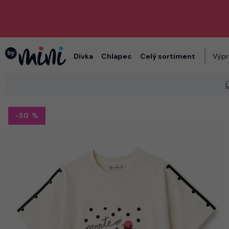
Dívka
Chlapec
Celý sortiment
Výpr
-50