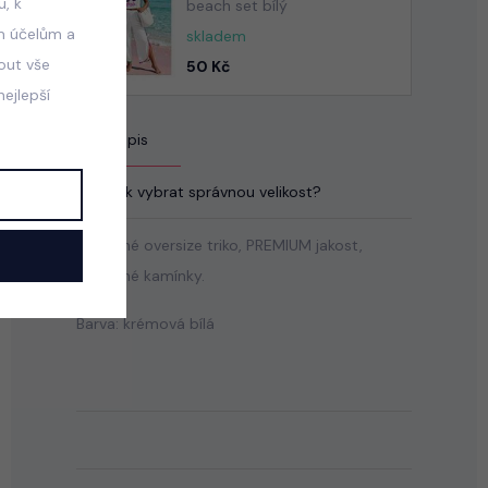
, k
beach set bílý
m účelům a
skladem
mout vše
50 Kč
ejlepší
Popis
Jak vybrat správnou velikost?
Bavlněné oversize triko, PREMIUM jakost,
zdobené kamínky.
Barva: krémová bílá