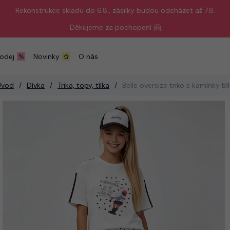
Rekonstrukce skladu do 6.8., zásilky budou odcházet až 7.8.
Děkujeme za pochopení 🤗
odej
Novinky
O nás
Úvod
Dívka
Trika, topy, tílka
Belle oversize triko s kamínky bí