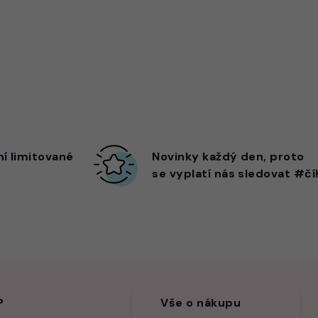
ní limitované
Novinky každý den,
proto
se vyplatí nás sledovat #čí
?
Vše o nákupu