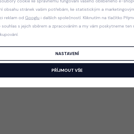
soubory cookie ke správnému fungování vašeho oblíbeného e-shopu
ní obsahu stránek vašim potřebám, ke statistickým a marketingový
aci reklam od
Googlu
i dalších společností. Kliknutím na tlačítko Přij
e souhlas s jejich sběrem a zpracováním a my vám poskytneme ten n
akupování.
NASTAVENÍ
PŘÍJMOUT VŠE