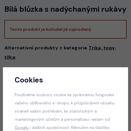
Bílá blůzka s nadýchanými rukávy
Tento produkt je bohužel již vyprodaný.
Alternativní produkty z kategorie
Trika, topy,
tílka
:
Cookies
Graphite streetwear souprava
skladem
Používáme soubory cookie ke správnému fungování
599 Kč
vašeho oblíbeného e-shopu, k přizpůsobení obsahu
stránek vašim potřebám, ke statistickým a
marketingovým účelům a personalizaci reklam od
67 streetwear souprava
Googlu
i dalších společností. Kliknutím na tlačítko