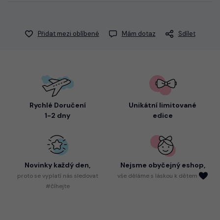
Přidat mezi oblíbené
Mám dotaz
Sdílet
Rychlé Doručení
Unikátní limitované
1-2 dny
edice
Novinky každý den,
Nejsme
obyčejný eshop,
proto
se vyplatí nás sledovat
vše děláme s láskou k dětem
#číhejte