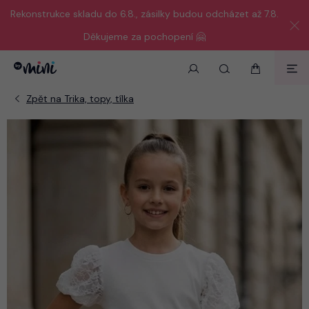
Rekonstrukce skladu do 6.8., zásilky budou odcházet až 7.8.
Děkujeme za pochopení 🤗