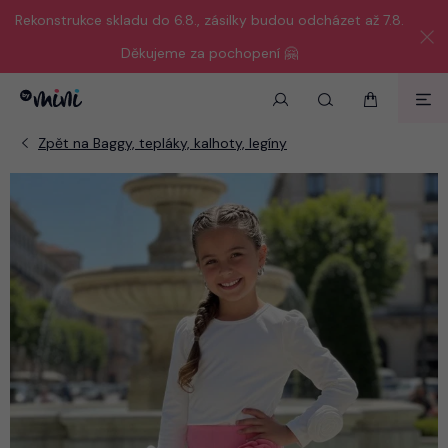
Rekonstrukce skladu do 6.8., zásilky budou odcházet až 7.8.
Děkujeme za pochopení 🤗