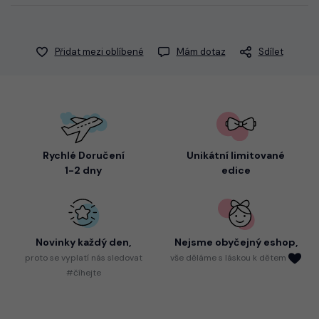
Přidat mezi oblíbené
Mám dotaz
Sdílet
Rychlé Doručení
Unikátní limitované
1-2 dny
edice
Novinky každý den,
Nejsme
obyčejný eshop,
proto
se vyplatí nás sledovat
vše děláme s láskou k dětem
#číhejte