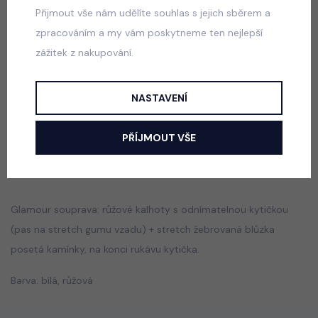
Přijmout vše nám udělíte souhlas s jejich sběrem a
zpracováním a my vám poskytneme ten nejlepší
zážitek z nakupování.
ALO 3-dílná soft velur souprava černá
skladem
770 Kč
NASTAVENÍ
PŘÍJMOUT VŠE
Popis
Jak vybrat správnou velikost?
Glamour souprava: růžové kalhoty s odnímatelnou kytičkou
(pas na stretch gumu vzadu) + stretch žebrovaná blůzka
posetá kamínky, na konci rukávu kytička.
Barva: bílá, růžová