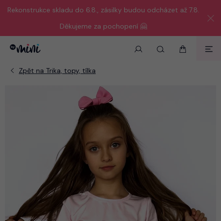
Rekonstrukce skladu do 6.8., zásilky budou odcházet až 7.8.
Děkujeme za pochopení 🤗