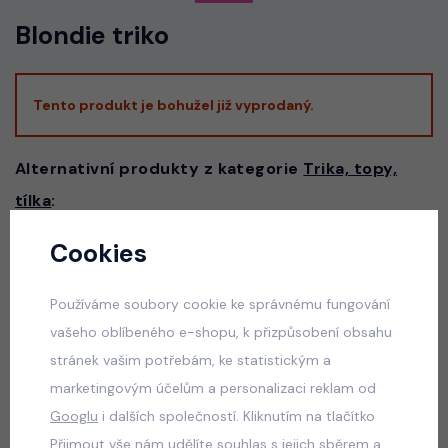
Blondie triko
Tento produkt je bohužel již vyprodaný.
Alternativní produkty z kategorie
Trika, topy,
tílka
:
Cookies
Six Seven triko černé
skladem
Používáme soubory cookie ke správnému fungování
50 Kč
vašeho oblíbeného e-shopu, k přizpůsobení obsahu
stránek vašim potřebám, ke statistickým a
marketingovým účelům a personalizaci reklam od
Googlu
i dalších společností. Kliknutím na tlačítko
Six Seven triko bílé
Přijmout vše nám udělíte souhlas s jejich sběrem a