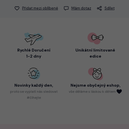
Přidat mezi oblíbené
Mám dotaz
Sdílet
Rychlé Doručení
Unikátní limitované
1-2 dny
edice
Novinky každý den,
Nejsme
obyčejný eshop,
proto
se vyplatí nás sledovat
vše děláme s láskou k dětem
#číhejte