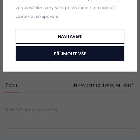
skladem
zpracováním a my vám poskytneme ten nejlepší
50 Kč
zážitek z nakupování.
NASTAVENÍ
Blůzka posetá kamínky s broží PINK
skladem
PŘÍJMOUT VŠE
165 Kč
Popis
Jak vybrat správnou velikost?
Bavlněné triko s potiskem.