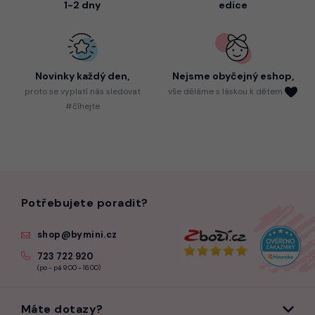
1-2 dny
edice
Novinky každý den,
Nejsme
obyčejný eshop,
proto
se vyplatí nás sledovat
vše děláme s láskou k dětem
#číhejte
Potřebujete poradit?
shop@bymini.cz
723 722 920
(po - pá 9:00 - 16:00)
Máte dotazy?