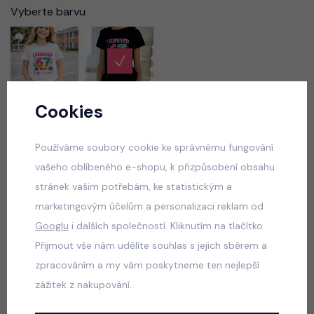
Vyberte barvu
Cookies
Vyberte velikost
Používáme soubory cookie ke správnému fungování
vašeho oblíbeného e-shopu, k přizpůsobení obsahu
50 Kč
269 Kč
skladem
stránek vašim potřebám, ke statistickým a
marketingovým účelům a personalizaci reklam od
Googlu
i dalších společností. Kliknutím na tlačítko
VLOŽIT DO KOŠÍKU
Přijmout vše nám udělíte souhlas s jejich sběrem a
zpracováním a my vám poskytneme ten nejlepší
Popis
Jak vybrat správnou velikost?
zážitek z nakupování.