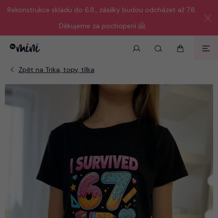
Rekonstrukce skladu do 6.8., zásilky budou odcházet až 7.8.
Děkujeme za pochopení 🤗