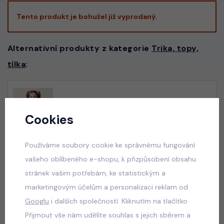
Tento produkt je bohužel již vyprodaný.
Alternativní produkty z kategorie
Trika, topy,
tílka
:
Velikonoční HUNTRIX triko černé
skladem
Cookies
50 Kč
Používáme soubory cookie ke správnému fungování
vašeho oblíbeného e-shopu, k přizpůsobení obsahu
stránek vašim potřebám, ke statistickým a
Summer cats triko s třásněmi černé
marketingovým účelům a personalizaci reklam od
skladem
Googlu
i dalších společností. Kliknutím na tlačítko
50 Kč
Přijmout vše nám udělíte souhlas s jejich sběrem a