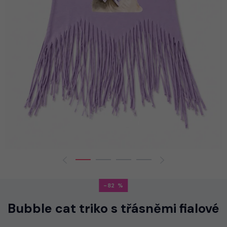
-82
Bubble cat triko s třásněmi fialové