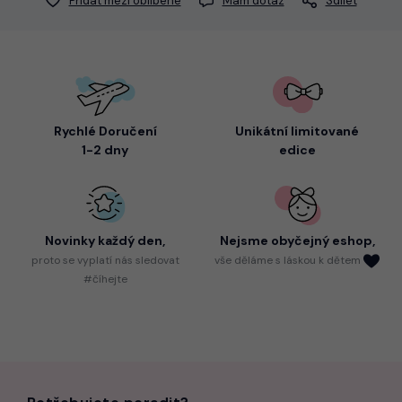
Přidat mezi oblíbené
Mám dotaz
Sdílet
Rychlé Doručení
Unikátní limitované
1-2 dny
edice
Novinky každý den,
Nejsme
obyčejný eshop,
proto
se vyplatí nás sledovat
vše děláme s láskou k dětem
#číhejte