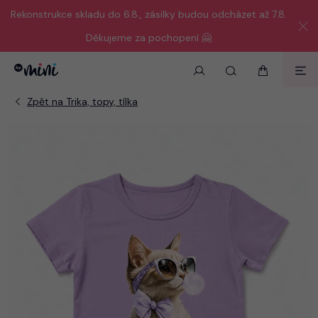
Rekonstrukce skladu do 6.8., zásilky budou odcházet až 7.8.
Děkujeme za pochopení 🤗