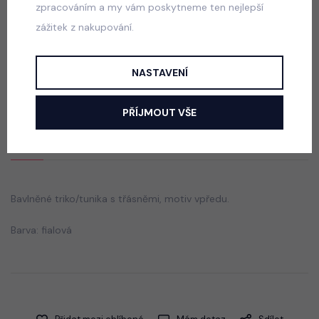
zpracováním a my vám poskytneme ten nejlepší
zážitek z nakupování.
Squishy dumpling triko s třásněmi bílé
skladem
NASTAVENÍ
50 Kč
PŘÍJMOUT VŠE
Popis
Jak vybrat správnou velikost?
Bavlněné triko/tunika s třásněmi, motiv vpředu.
Barva: fialová