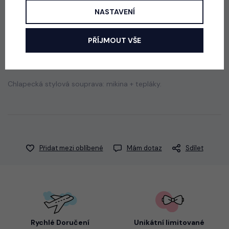
290 Kč
NASTAVENÍ
PŘÍJMOUT VŠE
Popis
Jak vybrat správnou velikost?
Chlapecká stylová souprava: mikina + tepláky.
Přidat mezi oblíbené
Mám dotaz
Sdílet
Rychlé Doručení
Unikátní limitované