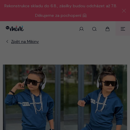
Rekonstrukce skladu do 6.8., zásilky budou odcházet až 7.8.
Děkujeme za pochopení 🤗