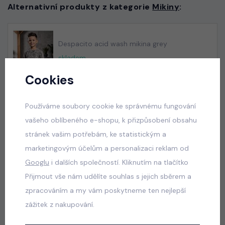
Alternativní produkty z kategorie
Mikiny
:
Despacito acid wash mikina grey
skladem
345 Kč
Cookies
Používáme soubory cookie ke správnému fungování
vašeho oblíbeného e-shopu, k přizpůsobení obsahu
Letní mušelínový komplet
stránek vašim potřebám, ke statistickým a
skladem
marketingovým účelům a personalizaci reklam od
395 Kč
Googlu
i dalších společností. Kliknutím na tlačítko
Přijmout vše nám udělíte souhlas s jejich sběrem a
zpracováním a my vám poskytneme ten nejlepší
Army streetwear komplet
zážitek z nakupování.
skladem