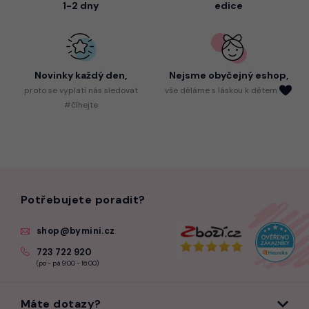
1-2 dny
edice
Novinky každý den,
Nejsme
obyčejný eshop,
proto
se vyplatí nás sledovat
vše děláme s láskou k dětem
#číhejte
Potřebujete poradit?
shop@bymini.cz
723 722 920
(po - pá 9:00 - 16:00)
Máte dotazy?