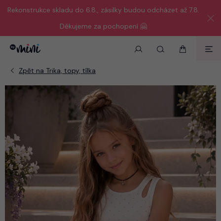
Rekonstrukce skladu do 6.8., zásilky budou odcházet až 7.8.
Děkujeme za pochopení 🤗