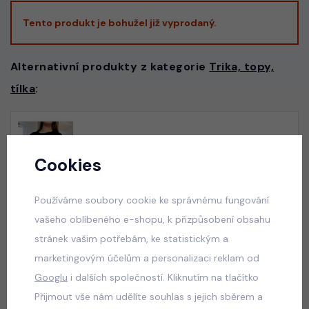
Tento produkt je bohužel již vyprodaný.
Alternativní produkty z kategorie
Trika, topy,
tílka
:
Six Seven triko černé
skladem
Cookies
50 Kč
Používáme soubory cookie ke správnému fungování
vašeho oblíbeného e-shopu, k přizpůsobení obsahu
stránek vašim potřebám, ke statistickým a
Six Seven triko bílé
marketingovým účelům a personalizaci reklam od
skladem
Googlu
i dalších společností. Kliknutím na tlačítko
50 Kč
Přijmout vše nám udělíte souhlas s jejich sběrem a