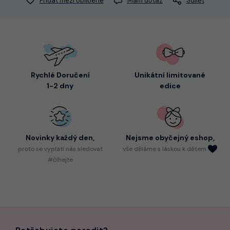
Přidat mezi oblíbené
Mám dotaz
Sdílet
Rychlé Doručení
Unikátní limitované
1-2 dny
edice
Novinky každý den,
Nejsme
obyčejný eshop,
proto
se vyplatí nás sledovat
vše děláme s láskou k dětem
#číhejte