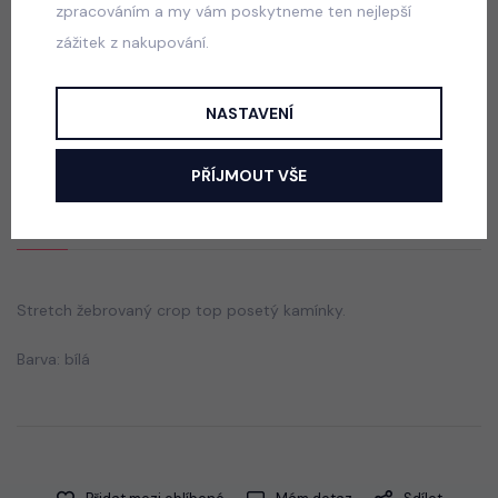
zpracováním a my vám poskytneme ten nejlepší
zážitek z nakupování.
Six Seven triko černé
skladem
NASTAVENÍ
50 Kč
PŘÍJMOUT VŠE
Popis
Jak vybrat správnou velikost?
Stretch žebrovaný crop top posetý kamínky.
Barva: bílá