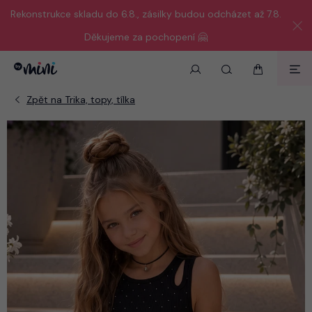
Rekonstrukce skladu do 6.8., zásilky budou odcházet až 7.8.
Děkujeme za pochopení 🤗