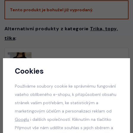
Tento produkt je bohužel již vyprodaný.
Alternativní produkty z kategorie
Trika, topy,
tílka
:
Six Seven triko černé
skladem
Cookies
50 Kč
Používáme soubory cookie ke správnému fungování
vašeho oblíbeného e-shopu, k přizpůsobení obsahu
stránek vašim potřebám, ke statistickým a
Six Seven triko bílé
marketingovým účelům a personalizaci reklam od
skladem
Googlu
i dalších společností. Kliknutím na tlačítko
50 Kč
Přijmout vše nám udělíte souhlas s jejich sběrem a