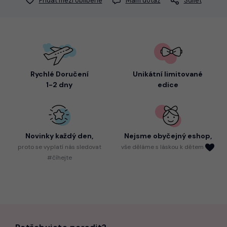
Přidat mezi oblíbené
Mám dotaz
Sdílet
Rychlé Doručení
Unikátní limitované
1-2 dny
edice
Novinky každý den,
Nejsme
obyčejný eshop,
proto
se vyplatí nás sledovat
vše děláme s láskou k dětem
#číhejte