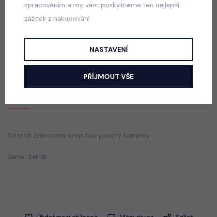
zpracováním a my vám poskytneme ten nejlepší
zážitek z nakupování.
Blůzka posetá kamínky s broží PINK
skladem
NASTAVENÍ
165 Kč
PŘÍJMOUT VŠE
Popis
Jak vybrat správnou velikost?
Stretch žebrovaný crop top posetý kamínky.
Barva: černá