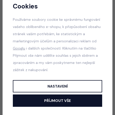
Cookies
VLOŽIT DO KOŠÍKU
Používáme soubory cookie ke správnému fungování
vašeho oblíbeného e-shopu, k přizpůsobení obsahu
Popis
Jak vybrat správnou velikost?
stránek vašim potřebám, ke statistickým a
marketingovým účelům a personalizaci reklam od
Googlu
i dalších společností. Kliknutím na tlačítko
Bavlněné triko, motiv SQUISHY DUMPLING vpředu.
Přijmout vše nám udělíte souhlas s jejich sběrem a
Barva: bílá
zpracováním a my vám poskytneme ten nejlepší
zážitek z nakupování.
NASTAVENÍ
Česká republika
Slovensko
Doprava již od 59 Kč
Doprava již od 5 €
Zboží můžete mít
středa 12. 8.
Možnosti dopravy
PŘÍJMOUT VŠE
Možnosti dopravy