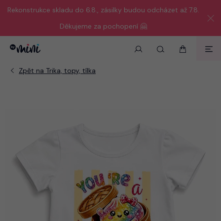
Rekonstrukce skladu do 6.8., zásilky budou odcházet až 7.8.
Děkujeme za pochopení 🤗