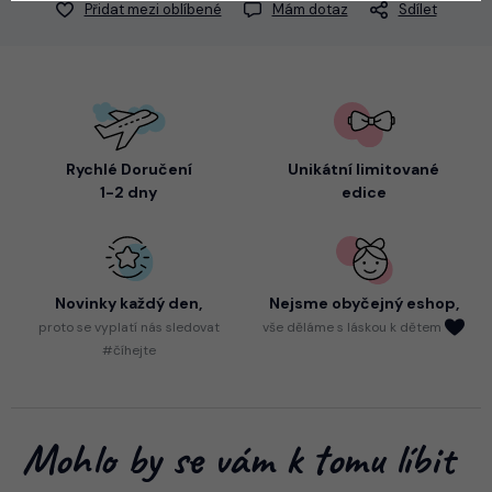
Přidat mezi oblíbené
Mám dotaz
Sdílet
Rychlé Doručení
Unikátní limitované
1-2 dny
edice
Novinky každý den,
Nejsme
obyčejný eshop,
proto
se vyplatí nás sledovat
vše děláme s láskou k dětem
#číhejte
Mohlo by se vám k tomu líbit