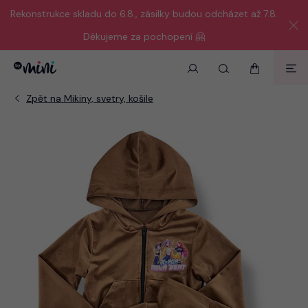
Rekonstrukce skladu do 6.8., zásilky budou odcházet až 7.8.
Děkujeme za pochopení 🤗