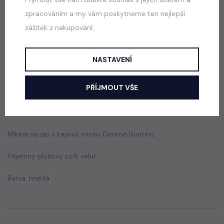
zpracováním a my vám poskytneme ten nejlepší
Squishy dumpling soft velur souprava černá
zážitek z nakupování.
skladem
499 Kč
NASTAVENÍ
PŘÍJMOUT VŠE
Popis
Jak vybrat správnou velikost?
Mikina na zip s kapucí, motiv Demon Hunters.
Příjemný plyšový soft velur.
Barva: hnědá