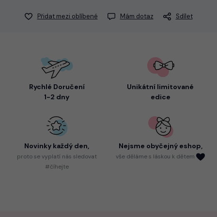
Přidat mezi oblíbené
Mám dotaz
Sdílet
Rychlé Doručení
Unikátní limitované
1-2 dny
edice
Novinky každý den,
Nejsme
obyčejný eshop,
proto
se vyplatí nás sledovat
vše děláme s láskou k dětem
#číhejte