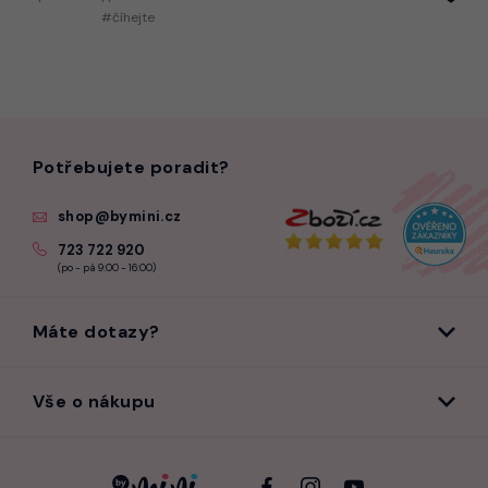
#číhejte
Potřebujete poradit?
shop@bymini.cz
723 722 920
(po - pá 9:00 - 16:00)
Máte dotazy?
Vše o nákupu