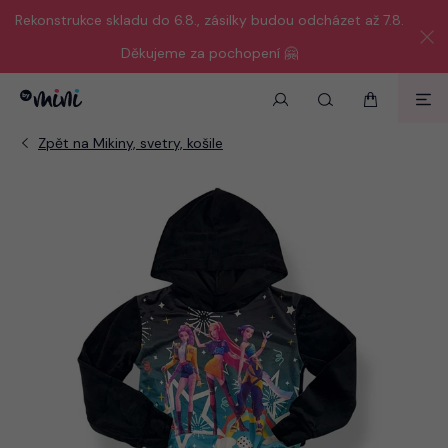
Rekonstrukce skladu do 6.8., zásilky budou odcházet až 7.8.
Děkujeme za pochopení 🤗