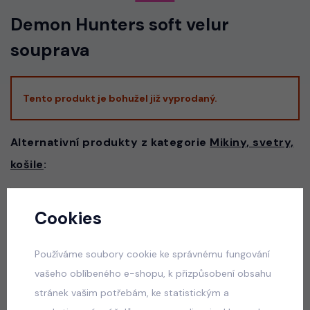
Demon Hunters soft velur
souprava
Tento produkt je bohužel již vyprodaný.
Alternativní produkty z kategorie
Mikiny, svetry,
košile
:
Cookies
Teenage set PINK
skladem
Používáme soubory cookie ke správnému fungování
660 Kč
vašeho oblíbeného e-shopu, k přizpůsobení obsahu
stránek vašim potřebám, ke statistickým a