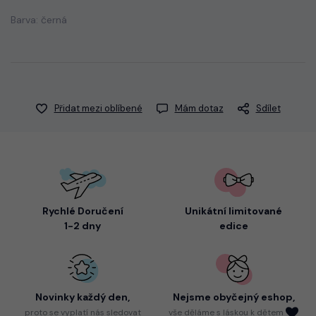
Barva: černá
Přidat mezi oblíbené
Mám dotaz
Sdílet
Rychlé Doručení
Unikátní limitované
1-2 dny
edice
Novinky každý den,
Nejsme
obyčejný eshop,
proto
se vyplatí nás sledovat
vše děláme s láskou k dětem