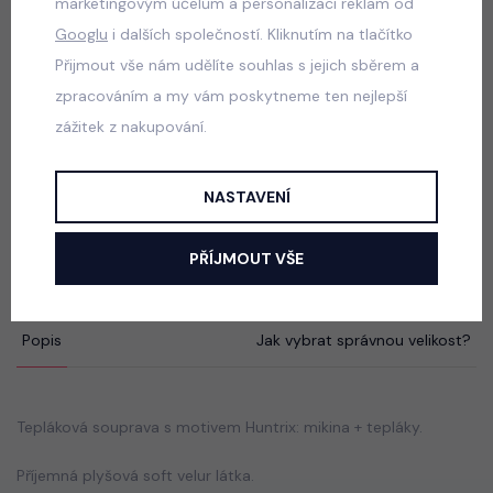
marketingovým účelům a personalizaci reklam od
Sunshine lounge set
Googlu
i dalších společností. Kliknutím na tlačítko
skladem
Přijmout vše nám udělíte souhlas s jejich sběrem a
590 Kč
zpracováním a my vám poskytneme ten nejlepší
zážitek z nakupování.
Acid wash denim lounge set
NASTAVENÍ
skladem
750 Kč
PŘÍJMOUT VŠE
Popis
Jak vybrat správnou velikost?
Tepláková souprava s motivem Huntrix: mikina + tepláky.
Příjemná plyšová soft velur látka.