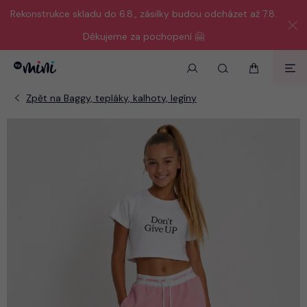
Rekonstrukce skladu do 6.8., zásilky budou odcházet až 7.8.
Děkujeme za pochopení 🤗