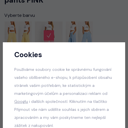
pants PINK
Vyberte barvu
Cookies
Vyberte velikost
Používáme soubory cookie ke správnému fungování
vašeho oblíbeného e-shopu, k přizpůsobení obsahu
550 Kč
stránek vašim potřebám, ke statistickým a
skladem
marketingovým účelům a personalizaci reklam od
Googlu
i dalších společností. Kliknutím na tlačítko
VLOŽIT DO KOŠÍKU
Přijmout vše nám udělíte souhlas s jejich sběrem a
zpracováním a my vám poskytneme ten nejlepší
Popis
Jak vybrat správnou velikost?
zážitek z nakupování.