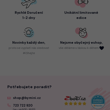
Rychlé Doručení
Unikátní limitované
1-2 dny
edice
Novinky každý den,
Nejsme
obyčejný eshop,
proto
se vyplatí nás sledovat
vše děláme s láskou k dětem
#číhejte
Potřebujete poradit?
shop@bymini.cz
723 722 920
(po - pá 9:00 - 16:00)