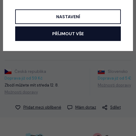
NASTAVENÍ
Stretch příjemné bavlněné tepláky volného lounge střihu, pas
na stretch gumu, kapsy po stranách, v dolní části na stahování.
PŘÍJMOUT VŠE
Barva: růžová
Česká republika
Slovensko
Doprava již od 59 Kč
Doprava již od 5 €
Zboží můžete mít
středa 12. 8.
Možnosti dopravy
Možnosti dopravy
Přidat mezi oblíbené
Mám dotaz
Sdílet