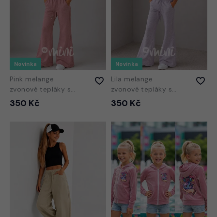
Novinka
Novinka
Pink melange
Lila melange
zvonové tepláky s
zvonové tepláky s
kamínky
kamínky
350 Kč
350 Kč