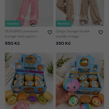
Novinka
Novinka
DESIGNED premium
Cargo lounge široké
lounge teen pants
tepláky beige
PINK
550 Kč
350 Kč