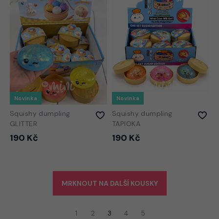
Novinka
Novinka
Squishy dumpling
Squishy dumpling
GLITTER
TAPIOKA
190 Kč
190 Kč
MRKNOUT NA DALŠÍ KOUSKY
1
2
3
4
5