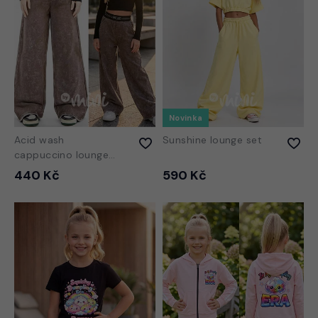
Novinka
Acid wash
Sunshine lounge set
cappuccino lounge
tepláky
440 Kč
590 Kč