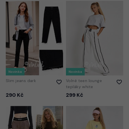
Novinka
Novinka
Slim jeans dark
Volné teen lounge
tepláky white
290 Kč
299 Kč