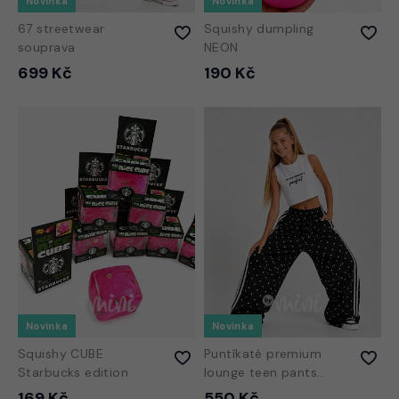
Novinka
Novinka
67 streetwear
Squishy dumpling
souprava
NEON
699 Kč
190 Kč
Novinka
Novinka
Squishy CUBE
Puntíkaté premium
Starbucks edition
lounge teen pants
BLACK
169 Kč
550 Kč