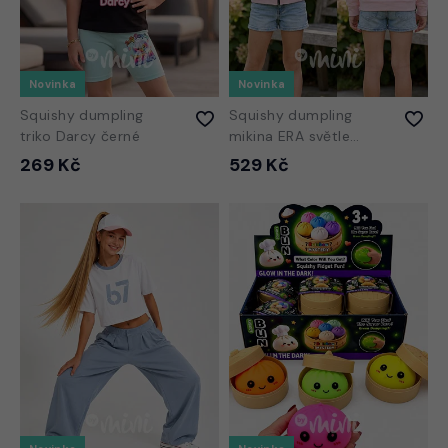
Novinka
Novinka
Squishy dumpling
Squishy dumpling
triko Darcy černé
mikina ERA světle
růžová
269 Kč
529 Kč