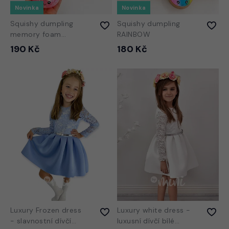
Novinka
Novinka
Squishy dumpling
Squishy dumpling
memory foam
RAINBOW
GLITTER
190 Kč
180 Kč
Luxury Frozen dress
Luxury white dress -
- slavnostní dívčí
luxusní dívčí bílé