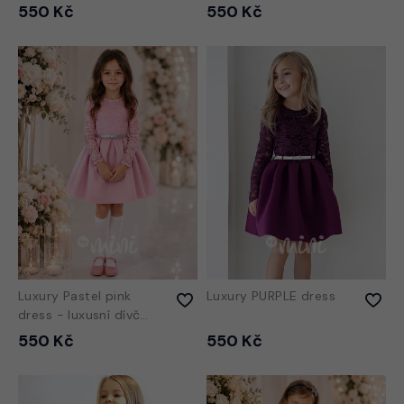
šaty
šaty
550 Kč
550 Kč
Luxury Pastel pink
Luxury PURPLE dress
dress - luxusní dívčí
šaty
550 Kč
550 Kč