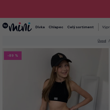
Dívka
Chlapec
Celý sortiment
Výpr
Úvod
-89