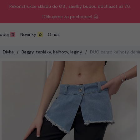
Rekonstrukce skladu do 6.8., zásilky budou odcházet až 7.8.
Děkujeme za pochopení 🤗
odej
Novinky
O nás
Dívka
Baggy, tepláky, kalhoty, legíny
DUO cargo kalhoty deni