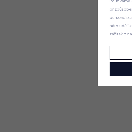
Používáme 
přizpůsobe
personaliz
nám udělít
zážitek z n