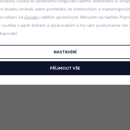
soubory cookie ke správnému fungování vašeho oblíbeného e-shopu
ní obsahu stránek vašim potřebám, ke statistickým a marketingový
aci reklam od
Googlu
i dalších společností. Kliknutím na tlačítko Přij
e souhlas s jejich sběrem a zpracováním a my vám poskytneme ten n
akupování.
NASTAVENÍ
PŘÍJMOUT VŠE