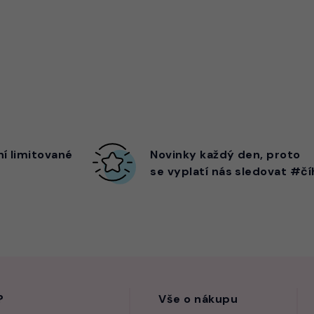
ní limitované
Novinky každý den,
proto
se vyplatí nás sledovat #čí
?
Vše o nákupu