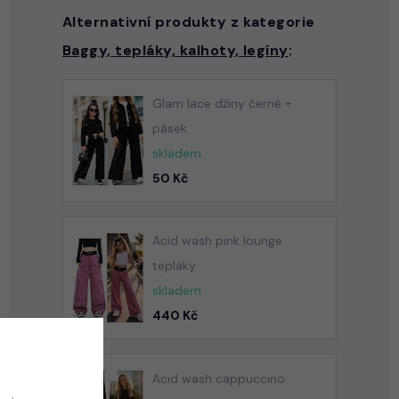
Alternativní produkty z kategorie
Baggy, tepláky, kalhoty, legíny
:
Glam lace džíny černé +
pásek
skladem
50 Kč
Acid wash pink lounge
tepláky
skladem
440 Kč
Acid wash cappuccino