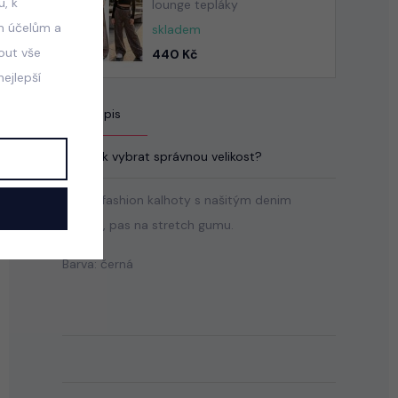
, k
lounge tepláky
m účelům a
skladem
mout vše
440 Kč
ejlepší
Popis
Jak vybrat správnou velikost?
Cargo fashion kalhoty s našitým denim
vrškem, pas na stretch gumu.
Barva: černá