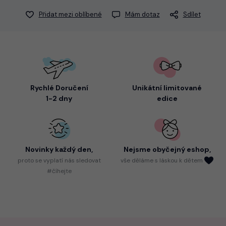
Přidat mezi oblíbené
Mám dotaz
Sdílet
Rychlé Doručení
Unikátní limitované
1-2 dny
edice
Novinky každý den,
Nejsme
obyčejný eshop,
proto
se vyplatí nás sledovat
vše děláme s láskou k dětem
#číhejte