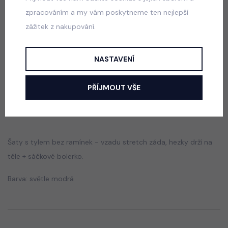
zpracováním a my vám poskytneme ten nejlepší
zážitek z nakupování.
Paris lounge set růžový
skladem
NASTAVENÍ
660 Kč
PŘÍJMOUT VŠE
Popis
Jak vybrat správnou velikost?
Šaty s tylem bez ramínek - vzadu stretch záda, hezky drží na
těle + sáčkové bolerko.
Barva: světle modrá