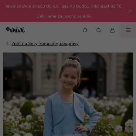
Rekonstrukce skladu do 6.8., zásilky budou odcházet až 7.8.
Děkujeme za pochopení 🤗