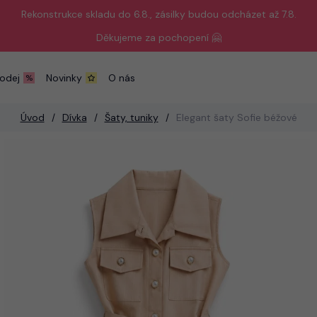
Rekonstrukce skladu do 6.8., zásilky budou odcházet až 7.8.
Děkujeme za pochopení 🤗
odej
Novinky
O nás
Úvod
Dívka
Šaty, tuniky
Elegant šaty Sofie béžové