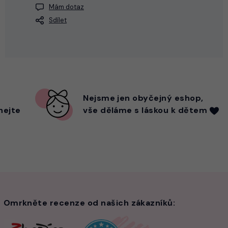
Mám dotaz
Sdílet
Nejsme
jen
obyčejný eshop,
hejte
vše děláme s láskou k dětem
Omrkněte recenze od našich zákazníků: