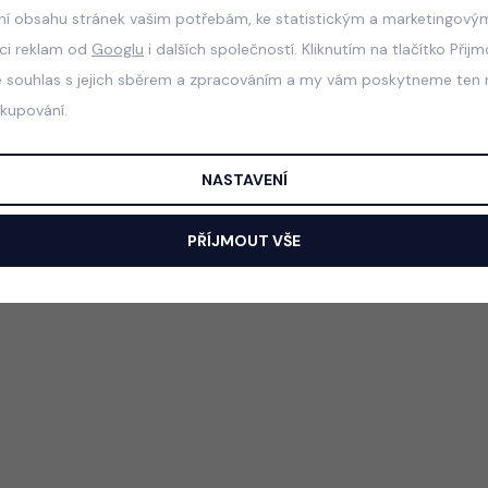
ní obsahu stránek vašim potřebám, ke statistickým a marketingový
aci reklam od
Googlu
i dalších společností. Kliknutím na tlačítko Přij
e souhlas s jejich sběrem a zpracováním a my vám poskytneme ten n
akupování.
NASTAVENÍ
PŘÍJMOUT VŠE