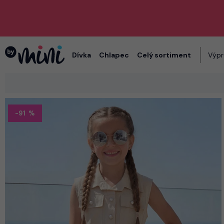
Dívka
Chlapec
Celý sortiment
Výpr
-91