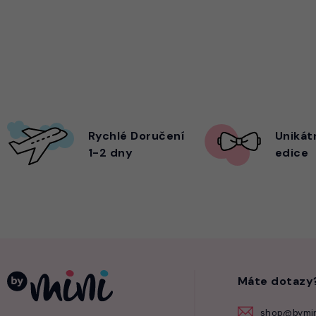
Rychlé Doručení
Unikát
1-2 dny
edice
Máte dotazy
shop@bymin