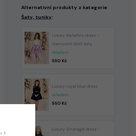
Alternativní produkty z kategorie
Šaty, tuniky
:
Luxury lila/white dress -
slavnostní dívčí šaty
skladem
550 Kč
Luxury royal blue dress
skladem
550 Kč
Luxury Smaragd dress -
, k