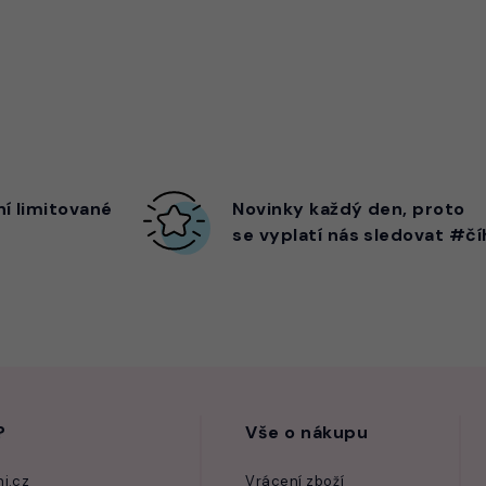
ní limitované
Novinky každý den,
proto
se vyplatí nás sledovat #čí
?
Vše o nákupu
i.cz
Vrácení zboží