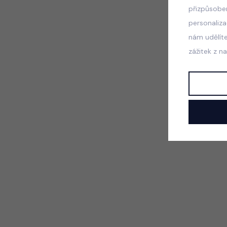
přizpůsobe
personaliz
nám udělít
zážitek z n