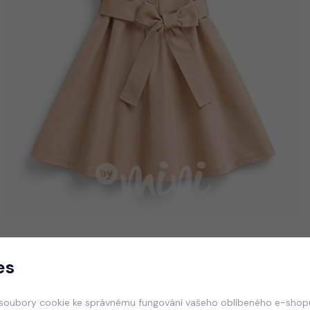
es
soubory cookie ke správnému fungování vašeho oblíbeného e-shopu