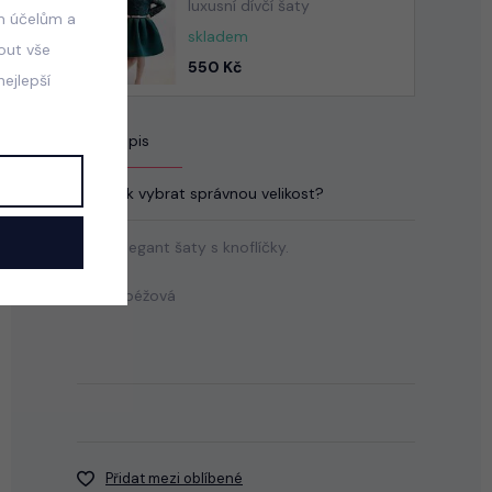
luxusní dívčí šaty
m účelům a
skladem
mout vše
550 Kč
ejlepší
Popis
Jak vybrat správnou velikost?
Letní elegant šaty s knoflíčky.
Barva: béžová
Přidat mezi oblíbené