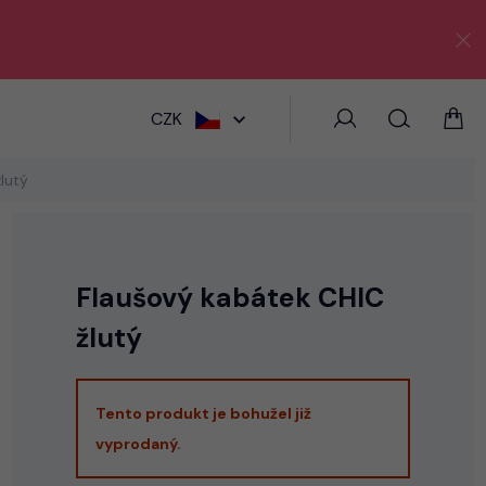
HLEDAT
CZK
lutý
Flaušový kabátek CHIC
žlutý
Tento produkt je bohužel již
vyprodaný.