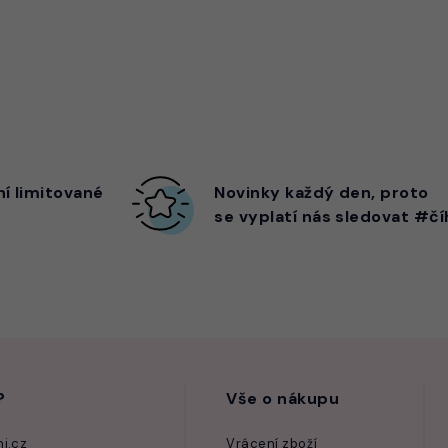
ní limitované
Novinky každý den,
proto
se vyplatí nás sledovat #čí
?
Vše o nákupu
i.cz
Vrácení zboží