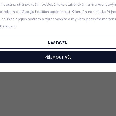
ní obsahu stránek vašim potřebám, ke statistickým a marketingový
aci reklam od
Googlu
i dalších společností. Kliknutím na tlačítko Přij
e souhlas s jejich sběrem a zpracováním a my vám poskytneme ten n
akupování.
NASTAVENÍ
PŘÍJMOUT VŠE