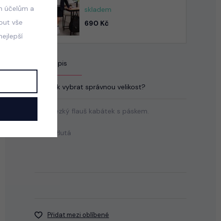
m účelům a
skladem
mout vše
690 Kč
ejlepší
Popis
Jak vybrat správnou velikost?
Moc hezký flauš kabátek s páskem.
Barva: žlutá
Přidat mezi oblíbené