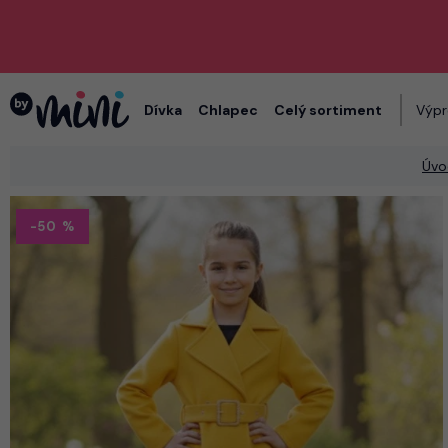
Dívka
Chlapec
Celý sortiment
Výpr
Úvo
-50