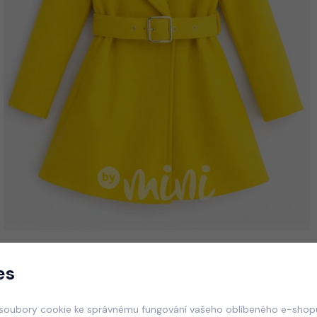
es
soubory cookie ke správnému fungování vašeho oblíbeného e-shopu