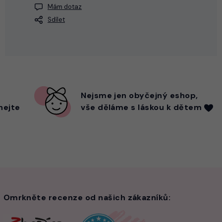
Mám dotaz
Sdílet
Nejsme
jen
obyčejný eshop,
hejte
vše děláme s láskou k dětem
Omrkněte recenze od našich zákazníků: