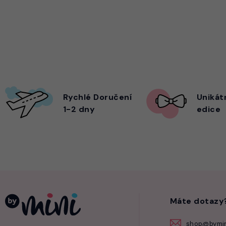
Rychlé Doručení
Unikát
1-2 dny
edice
Máte dotazy
shop@bymin