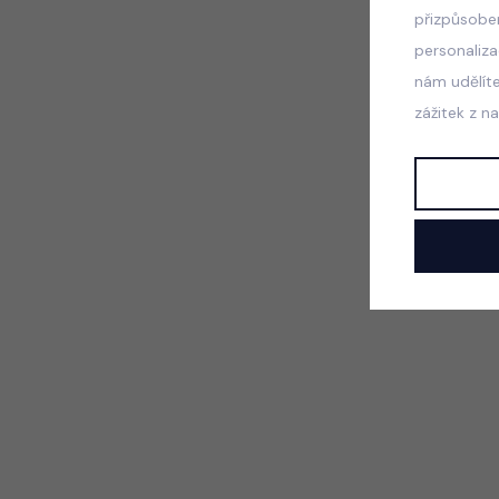
přizpůsobe
personaliz
nám udělít
zážitek z n