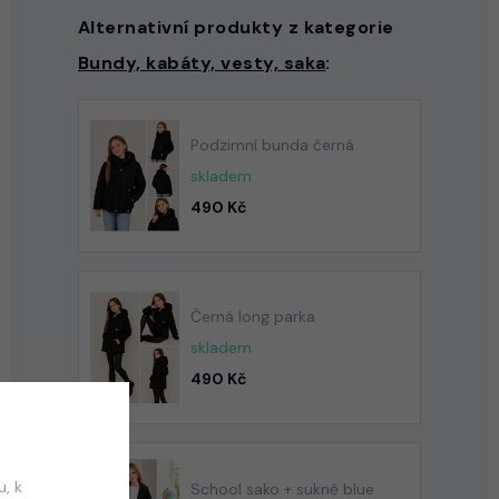
Alternativní produkty z kategorie
Bundy, kabáty, vesty, saka
:
Podzimní bunda černá
skladem
490 Kč
Černá long parka
skladem
490 Kč
, k
School sako + sukně blue