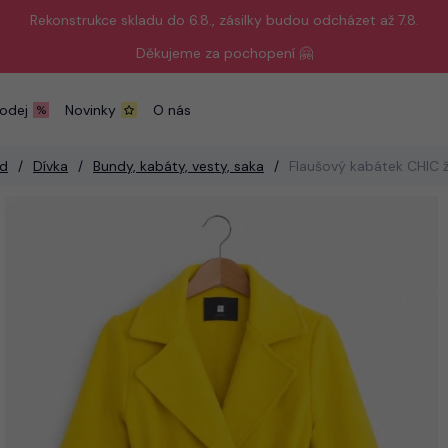
Rekonstrukce skladu do 6.8., zásilky budou odcházet až 7.8.
Děkujeme za pochopení 🤗
odej
Novinky
O nás
d
Dívka
Bundy, kabáty, vesty, saka
Flaušový kabátek CHIC ž