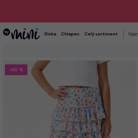
Dívka
Chlapec
Celý sortiment
Výpr
-50