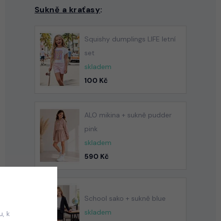
Sukně a kraťasy
:
Squishy dumplings LIFE letní
set
skladem
100 Kč
ALO mikina + sukně pudder
pink
skladem
590 Kč
School sako + sukně blue
skladem
, k