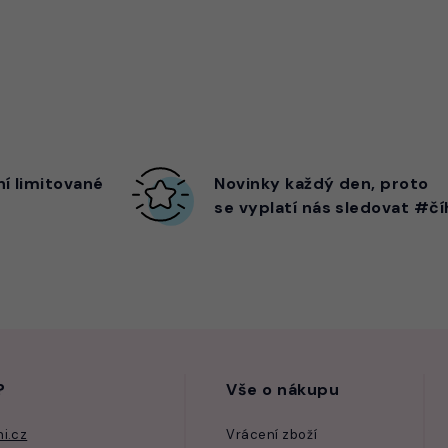
ní limitované
Novinky každý den,
proto
se vyplatí nás sledovat #čí
?
Vše o nákupu
i.cz
Vrácení zboží