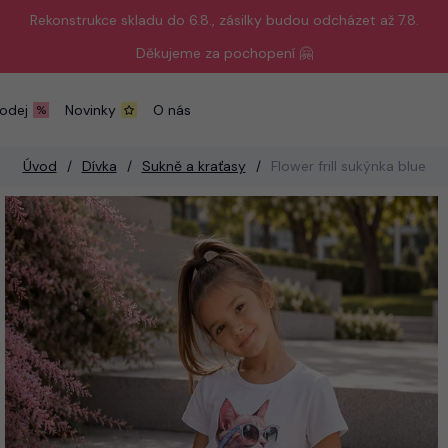
Rekonstrukce skladu do 6.8., zásilky budou odcházet až 7.8.
Děkujeme za pochopení 🤗
odej
Novinky
O nás
Úvod
Dívka
Sukně a kraťasy
Flower frill sukýnka blue