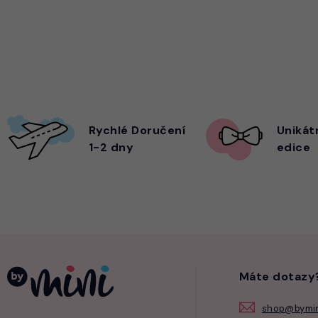
Rychlé Doručení
Unikát
1-2 dny
edice
Máte dotazy
shop@bymin