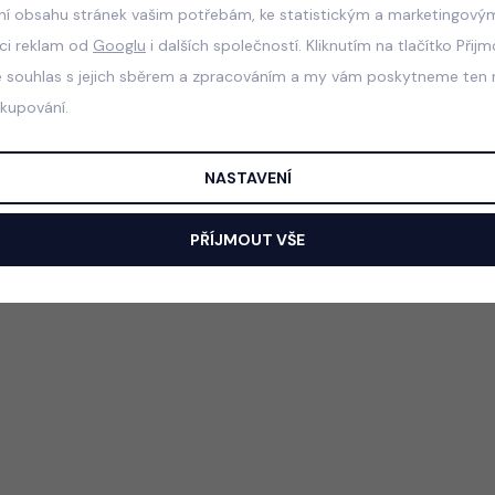
ní obsahu stránek vašim potřebám, ke statistickým a marketingový
aci reklam od
Googlu
i dalších společností. Kliknutím na tlačítko Přij
e souhlas s jejich sběrem a zpracováním a my vám poskytneme ten n
akupování.
NASTAVENÍ
PŘÍJMOUT VŠE