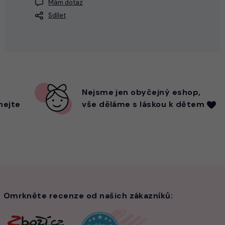
Mám dotaz
Sdílet
Nejsme
jen
obyčejný eshop,
hejte
vše děláme s láskou k dětem
Omrkněte recenze od našich zákazníků: