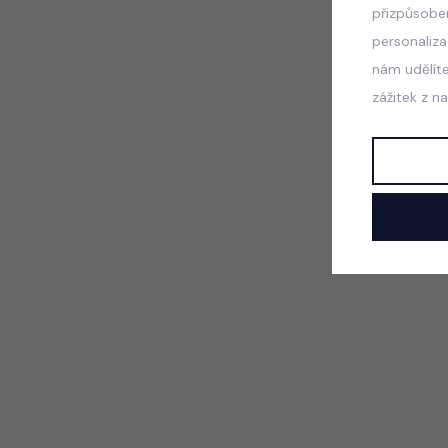
přizpůsobe
personaliz
nám udělít
zážitek z n