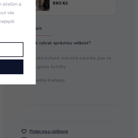
690 Kč
m účelům a
mout vše
ejlepší
Popis
Jak vybrat správnou velikost?
Moc hezká bohatě vrstvená sukýnka, pas na
stretch gumu, kytičky.
Uvnitř našité kraťásky.
Přidat mezi oblíbené