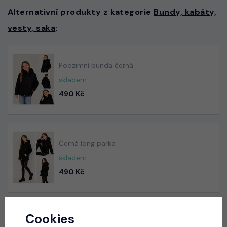
Alternativní produkty z kategorie
Bundy, kabáty,
vesty, saka
:
Podzimní bunda černá
skladem
490 Kč
Černá long parka
skladem
490 Kč
Cookies
School sako + sukně blue