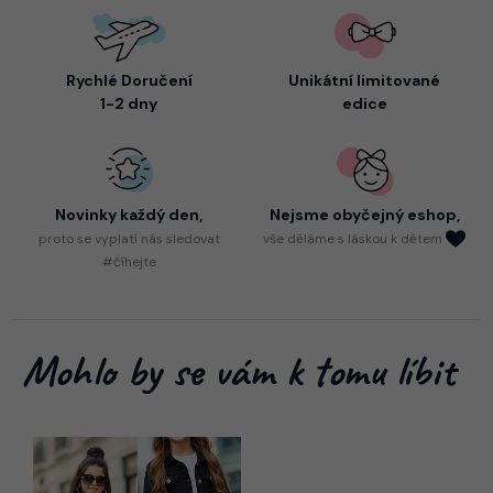
Rychlé Doručení
Unikátní limitované
1-2 dny
edice
Novinky každý den,
Nejsme
obyčejný eshop,
proto
se vyplatí nás sledovat
vše děláme s láskou k dětem
#číhejte
Mohlo by se vám k tomu líbit