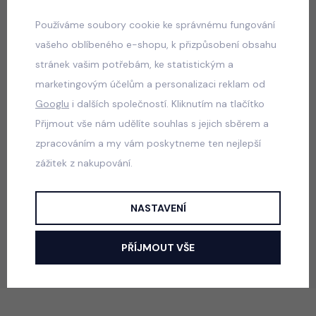
skladem
Používáme soubory cookie ke správnému fungování
690 Kč
vašeho oblíbeného e-shopu, k přizpůsobení obsahu
stránek vašim potřebám, ke statistickým a
marketingovým účelům a personalizaci reklam od
Popis
Jak vybrat správnou velikost?
Googlu
i dalších společností. Kliknutím na tlačítko
Přijmout vše nám udělíte souhlas s jejich sběrem a
zpracováním a my vám poskytneme ten nejlepší
Stylová crop denim bunda s krajkovými rukávy.
zážitek z nakupování.
Barva: růžová
NASTAVENÍ
PŘÍJMOUT VŠE
Přidat mezi oblíbené
Mám dotaz
Sdílet