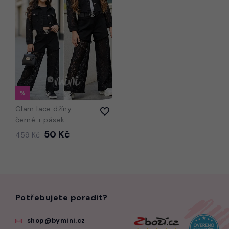
Glam lace džíny
černé + pásek
50 Kč
459 Kč
Potřebujete poradit?
shop@bymini.cz