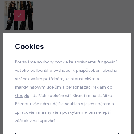
Cookies
Vyberte velikost
Používáme soubory cookie ke správnému fungování
50 Kč
459 Kč
skladem
vašeho oblíbeného e-shopu, k přizpůsobení obsahu
stránek vašim potřebám, ke statistickým a
marketingovým účelům a personalizaci reklam od
VLOŽIT DO KOŠÍKU
Googlu
i dalších společností. Kliknutím na tlačítko
Přijmout vše nám udělíte souhlas s jejich sběrem a
Popis
Jak vybrat správnou velikost?
zpracováním a my vám poskytneme ten nejlepší
zážitek z nakupování.
Glamour stretch džíny s krajkovými nohavicemi, stretch pas +