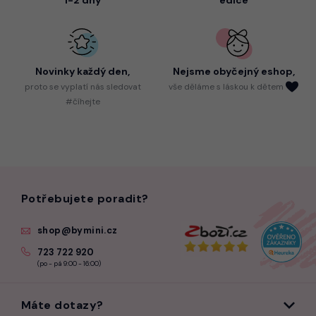
Novinky každý den,
Nejsme
obyčejný eshop,
proto
se vyplatí nás sledovat
vše děláme s láskou k dětem
#číhejte
Potřebujete poradit?
shop@bymini.cz
723 722 920
(po - pá 9:00 - 16:00)
Máte dotazy?