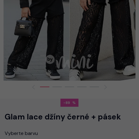
-89
Glam lace džíny černé + pásek
Vyberte barvu