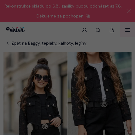
Rekonstrukce skladu do 6.8., zásilky budou odcházet až 7.8.
Děkujeme za pochopení 🤗