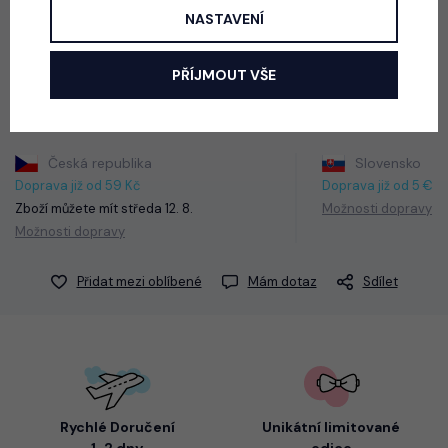
NASTAVENÍ
pásek.
Barva: černá
PŘÍJMOUT VŠE
Česká republika
Slovensko
Doprava již od 59 Kč
Doprava již od 5 €
Zboží můžete mít
středa 12. 8.
Možnosti dopravy
Možnosti dopravy
Přidat mezi oblíbené
Mám dotaz
Sdílet
Rychlé Doručení
Unikátní limitované
1-2 dny
edice