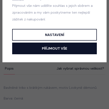
skladem
Přijmout vše nám udělíte souhlas s jejich sběrem a
50 Kč
zpracováním a my vám poskytneme ten nejlepší
zážitek z nakupování.
NASTAVENÍ
Six Seven triko černé
skladem
PŘÍJMOUT VŠE
50 Kč
Popis
Jak vybrat správnou velikost?
Bavlněné triko s krátkým rukávem, motiv Lovkyně démonů.
Barva: černá