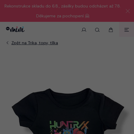
Rekonstrukce skladu do 6.8., zásilky budou odcházet až 7.8.
Děkujeme za pochopení 🤗