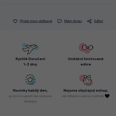
Přidat mezi oblíbené
Mám dotaz
Sdílet
Rychlé Doručení
Unikátní limitované
1-2 dny
edice
Novinky každý den,
Nejsme
obyčejný eshop,
proto
se vyplatí nás sledovat
vše děláme s láskou k dětem
#číhejte