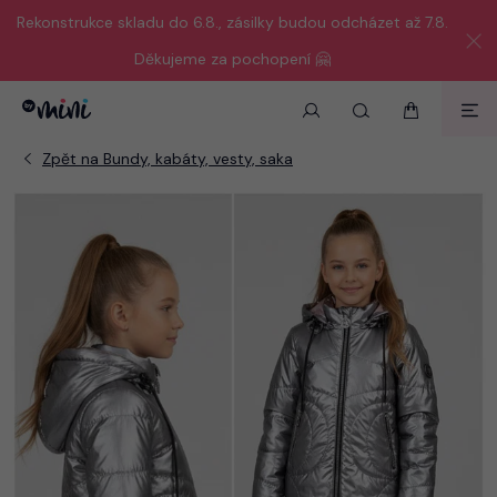
Rekonstrukce skladu do 6.8., zásilky budou odcházet až 7.8.
Děkujeme za pochopení 🤗