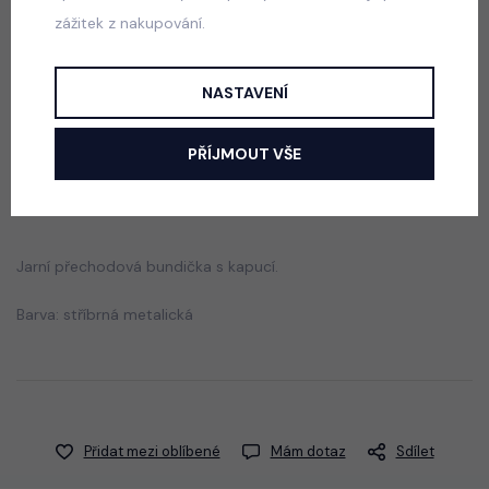
zážitek z nakupování.
Jeans kabátek/šaty s páskem
skladem
299 Kč
NASTAVENÍ
PŘÍJMOUT VŠE
Popis
Jak vybrat správnou velikost?
Jarní přechodová bundička s kapucí.
Barva: stříbrná metalická
Přidat mezi oblíbené
Mám dotaz
Sdílet