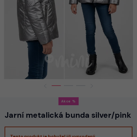
Akce
Jarní metalická bunda silver/pink
Tento produkt je bohužel již vyprodaný.