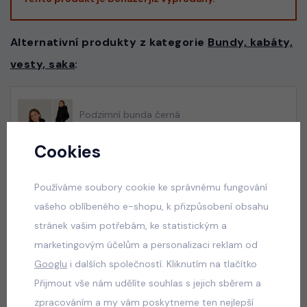
Alternativní produkty z kategorie
Bundy, kabáty,
vesty, saka
:
Podzimní bunda černá
skladem
Cookies
490 Kč
Používáme soubory cookie ke správnému fungování
vašeho oblíbeného e-shopu, k přizpůsobení obsahu
Černá long parka
stránek vašim potřebám, ke statistickým a
skladem
marketingovým účelům a personalizaci reklam od
490 Kč
Googlu
i dalších společností. Kliknutím na tlačítko
Přijmout vše nám udělíte souhlas s jejich sběrem a
zpracováním a my vám poskytneme ten nejlepší