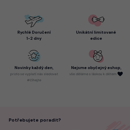
Rychlé Doručení
Unikátní limitované
1-2 dny
edice
Novinky každý den,
Nejsme
obyčejný eshop,
proto
se vyplatí nás sledovat
vše děláme s láskou k dětem
#číhejte
Potřebujete poradit?