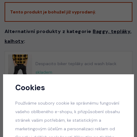
Tento produkt je bohužel již vyprodaný.
Alternativní produkty z kategorie
Baggy, tepláky,
kalhoty
:
Despacito biker tepláky acid wash black
skladem
599 Kč
Cookies
Používáme soubory cookie ke správnému fungování
Despacito biker tepláky vintage blue
vašeho oblíbeného e-shopu, k přizpůsobení obsahu
skladem
stránek vašim potřebám, ke statistickým a
599 Kč
marketingovým účelům a personalizaci reklam od