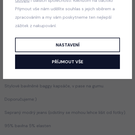
Googlu
i dalších společností. Kliknutím na tlačítko
Přijmout vše nám udělíte souhlas s jejich sběrem a
zpracováním a my vám poskytneme ten nejlepší
Despacito biker tepláky vintage grey
zážitek z nakupování.
skladem
599 Kč
NASTAVENÍ
PŘÍJMOUT VŠE
Popis
Jak vybrat správnou velikost?
Stylové bavlněné baggy kapsáče, v pase na gumu.
Doporučujeme:)
Sepraný modrý jeans (odstíny se mohou lehce lišit od fotky).
95% bavlna 5% elasten