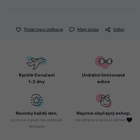
Přidat mezi oblíbené
Mám dotaz
Sdílet
Rychlé Doručení
Unikátní limitované
1-2 dny
edice
Novinky každý den,
Nejsme
obyčejný eshop,
proto
se vyplatí nás sledovat
vše děláme s láskou k dětem
#číhejte