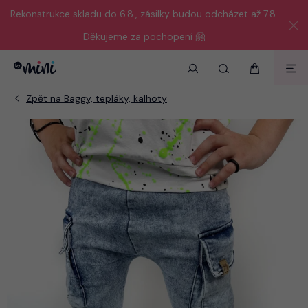
Rekonstrukce skladu do 6.8., zásilky budou odcházet až 7.8.
Děkujeme za pochopení 🤗