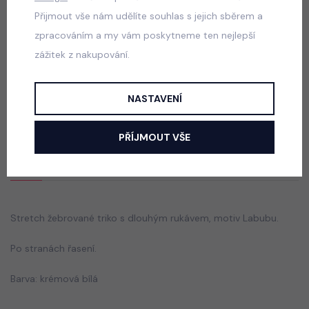
50 Kč
Přijmout vše nám udělíte souhlas s jejich sběrem a
zpracováním a my vám poskytneme ten nejlepší
zážitek z nakupování.
Blůzka posetá kamínky s broží PINK
skladem
NASTAVENÍ
165 Kč
PŘÍJMOUT VŠE
Popis
Jak vybrat správnou velikost?
Stretch žebrované triko s dlouhým rukávem, motiv Labubu.
Po stranách řasení.
Barva: krémová bílá