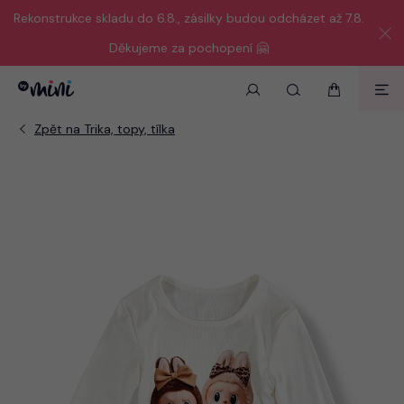
Rekonstrukce skladu do 6.8., zásilky budou odcházet až 7.8.
Děkujeme za pochopení 🤗