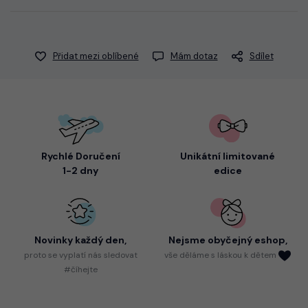
Přidat mezi oblíbené
Mám dotaz
Sdílet
Rychlé Doručení
Unikátní limitované
1-2 dny
edice
Novinky každý den,
Nejsme
obyčejný eshop,
proto
se vyplatí nás sledovat
vše děláme s láskou k dětem
#číhejte