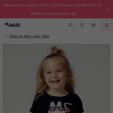
Rekonstrukce skladu do 6.8., zásilky budou odcházet až 7.8.
Děkujeme za pochopení 🤗