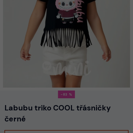
-83
Labubu triko COOL třásničky
černé