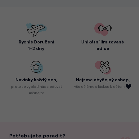
Rychlé Doručení
Unikátní limitované
1-2 dny
edice
Novinky každý den,
Nejsme
obyčejný eshop,
proto
se vyplatí nás sledovat
vše děláme s láskou k dětem
#číhejte
Potřebujete poradit?