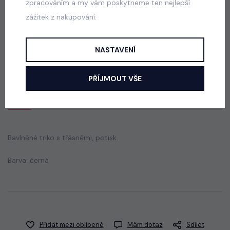
zpracováním a my vám poskytneme ten nejlepší
zážitek z nakupování.
Vacay mode pompon letní beach set bílý
skladem
NASTAVENÍ
50 Kč
PŘÍJMOUT VŠE
Popis
Jak vybrat správnou velikost?
Bavlněné triko s třásněmi, potisk.
Barva: černá
Přidat mezi oblíbené
Mám dotaz
Sdílet