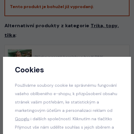
Tento produkt je bohužel již vyprodaný.
Alternativní produkty z kategorie
Trika, topy,
tílka
:
Blůzka posetá kamínky s broží PINK
skladem
Cookies
165 Kč
Používáme soubory cookie ke správnému fungování
vašeho oblíbeného e-shopu, k přizpůsobení obsahu
stránek vašim potřebám, ke statistickým a
Nebeská blůzka s nadýchanými rukávy
marketingovým účelům a personalizaci reklam od
skladem
Googlu
i dalších společností. Kliknutím na tlačítko
165 Kč
Přijmout vše nám udělíte souhlas s jejich sběrem a