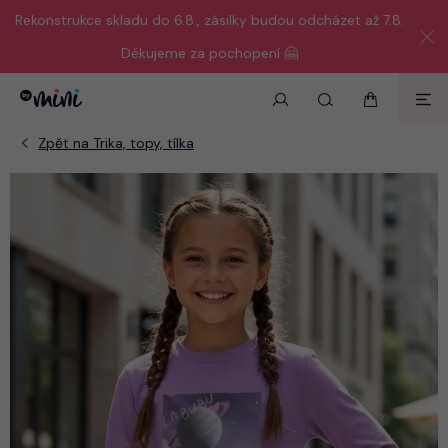
Rekonstrukce skladu do 6.8., zásilky budou odcházet až 7.8.
Děkujeme za pochopení 🤗