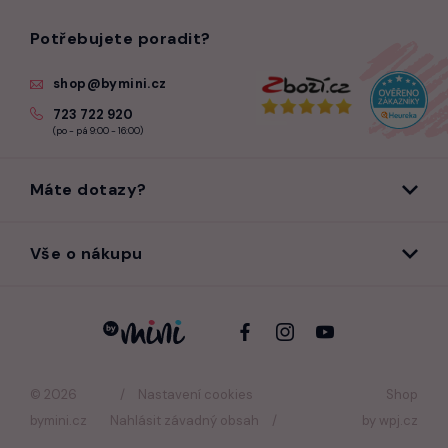
Potřebujete poradit?
shop@bymini.cz
723 722 920
(po - pá 9:00 - 16:00)
Máte dotazy?
Vše o nákupu
© 2026
Nastavení cookies
Shop
bymini.cz
Nahlásit závadný obsah
by
wpj.cz