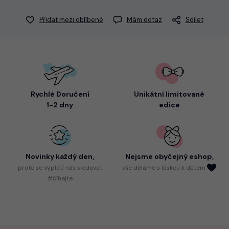
Přidat mezi oblíbené
Mám dotaz
Sdílet
Rychlé Doručení
Unikátní limitované
1-2 dny
edice
Novinky každý den,
Nejsme
obyčejný eshop,
proto
se vyplatí nás sledovat
vše děláme s láskou k dětem
#číhejte