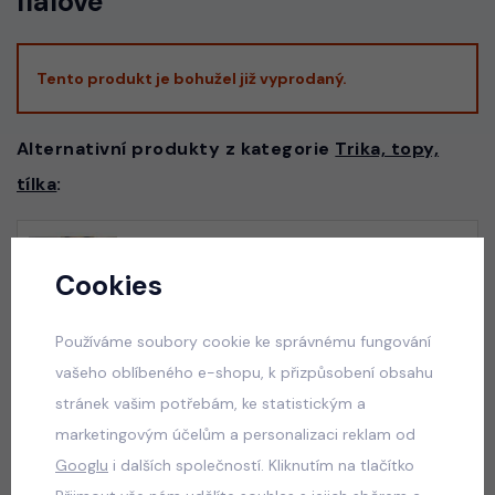
fialové
Tento produkt je bohužel již vyprodaný.
Alternativní produkty z kategorie
Trika, topy,
tílka
:
Six Seven triko černé
Cookies
skladem
50 Kč
Používáme soubory cookie ke správnému fungování
vašeho oblíbeného e-shopu, k přizpůsobení obsahu
stránek vašim potřebám, ke statistickým a
marketingovým účelům a personalizaci reklam od
Six Seven triko bílé
Googlu
i dalších společností. Kliknutím na tlačítko
skladem