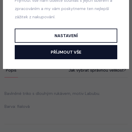
Přijmout vše nám udělíte souhlas s jejich sběrem a
50 Kč
zpracováním a my vám poskytneme ten nejlepší
zážitek z nakupování.
Velikonoční HUNTRIX triko černé
NASTAVENÍ
skladem
50 Kč
PŘÍJMOUT VŠE
Popis
Jak vybrat správnou velikost?
Bavlněné triko s dlouhým rukávem, motiv Labubu.
Barva: fialová