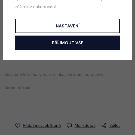
zážitek z nakupování.
Luxury Smaragd dress - luxusní dívčí šaty
skladem
NASTAVENÍ
550 Kč
PŘÍJMOUT VŠE
Popis
Jak vybrat správnou velikost?
Bavlněné letní šaty na ramínka, vhodné i na plavky.
Barva: růžová
Přidat mezi oblíbené
Mám dotaz
Sdílet