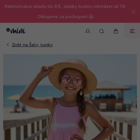
Rekonstrukce skladu do 6.8., zásilky budou odcházet až 7.8.
Děkujeme za pochopení 🤗