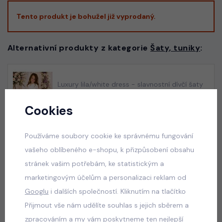
Tento produkt je bohužel již vyprodaný.
Alternativní produkty z kategorie
Šaty, tuniky
:
Luxury lila/white dress - slavnostní dívčí šaty
skladem
Cookies
550 Kč
Používáme soubory cookie ke správnému fungování
vašeho oblíbeného e-shopu, k přizpůsobení obsahu
Luxury royal blue dress
stránek vašim potřebám, ke statistickým a
skladem
marketingovým účelům a personalizaci reklam od
550 Kč
Googlu
i dalších společností. Kliknutím na tlačítko
Přijmout vše nám udělíte souhlas s jejich sběrem a
zpracováním a my vám poskytneme ten nejlepší