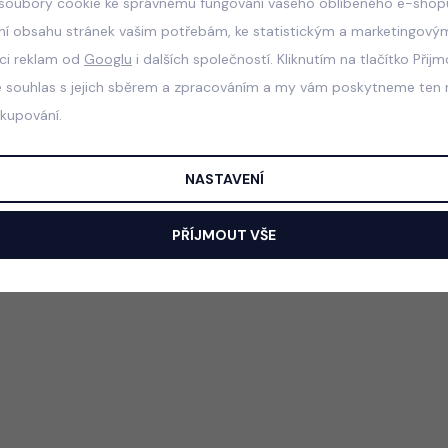
soubory cookie ke správnému fungování vašeho oblíbeného e-shopu
ní obsahu stránek vašim potřebám, ke statistickým a marketingový
aci reklam od
Googlu
i dalších společností. Kliknutím na tlačítko Přij
e souhlas s jejich sběrem a zpracováním a my vám poskytneme ten n
akupování.
NASTAVENÍ
PŘÍJMOUT VŠE