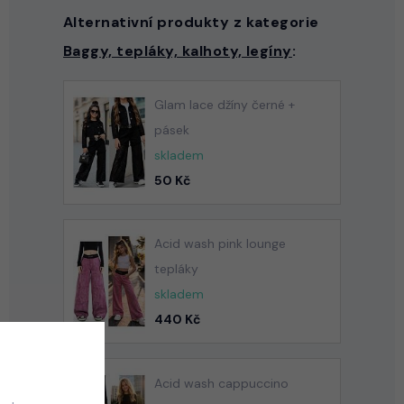
Alternativní produkty z kategorie
Baggy, tepláky, kalhoty, legíny
:
Glam lace džíny černé +
pásek
skladem
50 Kč
Acid wash pink lounge
tepláky
skladem
440 Kč
Acid wash cappuccino