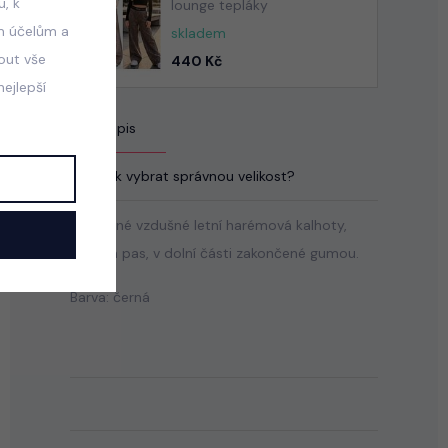
, k
lounge tepláky
m účelům a
skladem
mout vše
440 Kč
ejlepší
Popis
Jak vybrat správnou velikost?
Pohodlné vzdušné letní harémová kalhoty,
stretch pas, v dolní části zakončené gumou.
Barva: černá