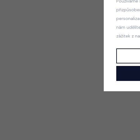
Používáme 
přizpůsobe
personaliz
nám udělít
zážitek z n