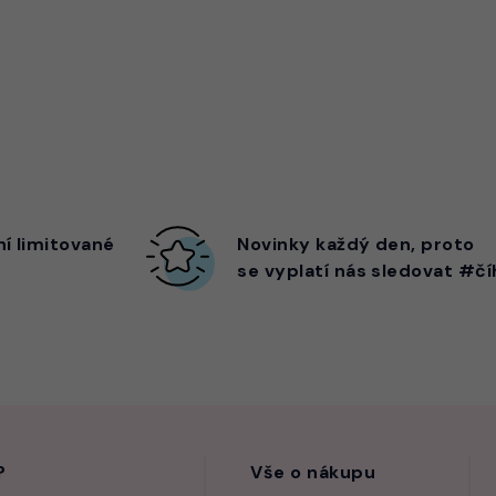
ní limitované
Novinky každý den,
proto
se vyplatí nás sledovat #čí
?
Vše o nákupu