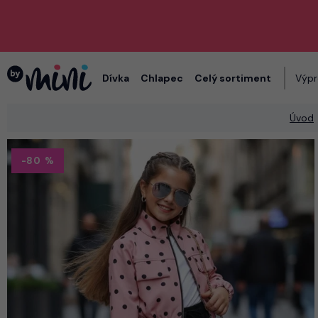
Dívka
Chlapec
Celý sortiment
Výpr
Úvod
-80