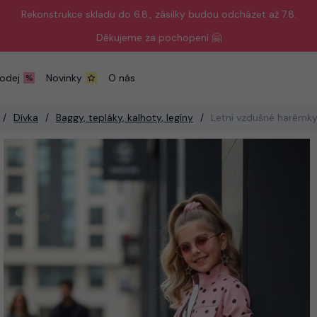
Rekonstrukce skladu do 6.8., zásilky budou odcházet až 7.8.
Děkujeme za pochopení 🤗
odej
Novinky
O nás
Dívka
Baggy, tepláky, kalhoty, legíny
Letní vzdušné harémky