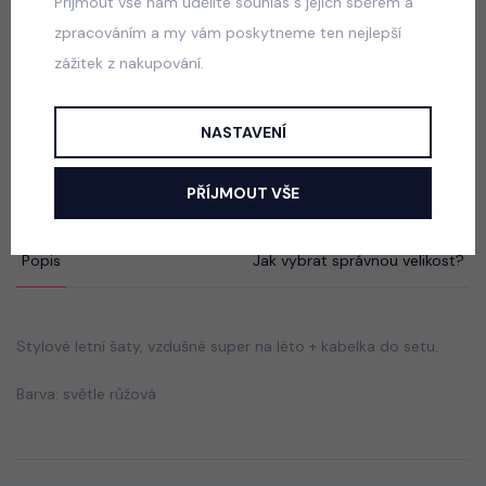
Přijmout vše nám udělíte souhlas s jejich sběrem a
550 Kč
zpracováním a my vám poskytneme ten nejlepší
zážitek z nakupování.
Luxury Smaragd dress - luxusní dívčí šaty
NASTAVENÍ
skladem
550 Kč
PŘÍJMOUT VŠE
Popis
Jak vybrat správnou velikost?
Stylové letní šaty, vzdušné super na léto + kabelka do setu.
Barva: světle růžová