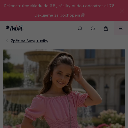
Rekonstrukce skladu do 6.8., zásilky budou odcházet až 7.8.
Děkujeme za pochopení 🤗