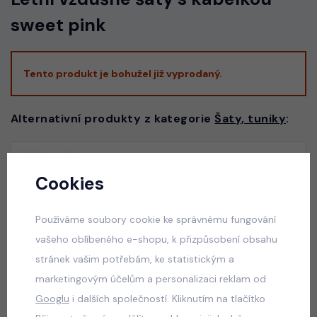
sweet pink
Tento produkt je bohužel již vyprodaný.
Alternativní produkty z kategorie
Šaty, tuniky
:
Luxury lila/white dress - slavnostní dívčí šaty
Cookies
skladem
550 Kč
Používáme soubory cookie ke správnému fungování
vašeho oblíbeného e-shopu, k přizpůsobení obsahu
stránek vašim potřebám, ke statistickým a
marketingovým účelům a personalizaci reklam od
Luxury royal blue dress
Googlu
i dalších společností. Kliknutím na tlačítko
skladem