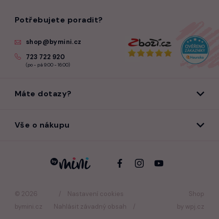
Potřebujete poradit?
shop@bymini.cz
723 722 920
(po - pá 9:00 - 16:00)
Máte dotazy?
Vše o nákupu
© 2026
Nastavení cookies
Shop
bymini.cz
Nahlásit závadný obsah
by
wpj.cz