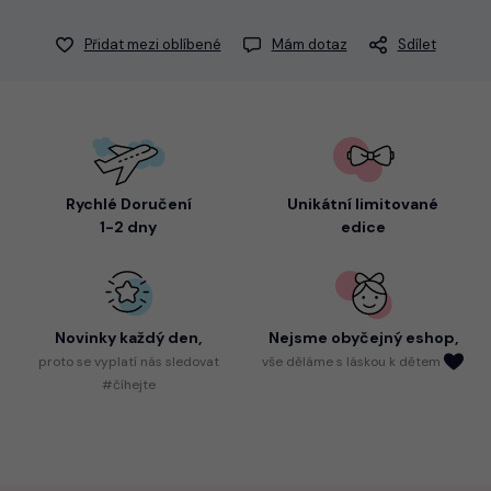
Přidat mezi oblíbené
Mám dotaz
Sdílet
Rychlé Doručení
Unikátní limitované
1-2 dny
edice
Novinky každý den,
Nejsme
obyčejný eshop,
proto
se vyplatí nás sledovat
vše děláme s láskou k dětem
#číhejte