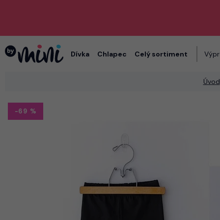
Dívka
Chlapec
Celý sortiment
Výpr
Úvod
-69