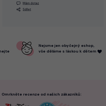
Mám dotaz
Sdílet
Nejsme
jen
obyčejný eshop,
hejte
vše děláme s láskou k dětem
Omrkněte recenze od našich zákazníků: