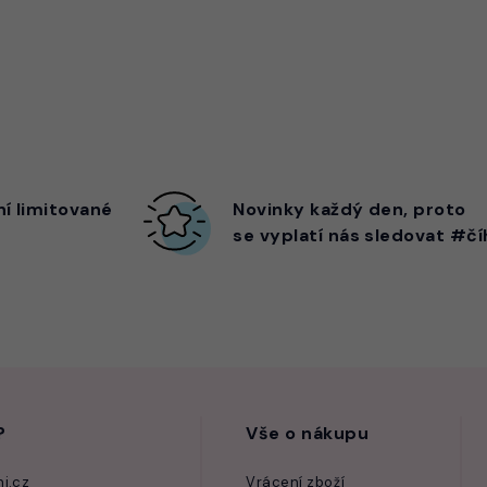
ní limitované
Novinky každý den,
proto
se vyplatí nás sledovat #čí
?
Vše o nákupu
i.cz
Vrácení zboží