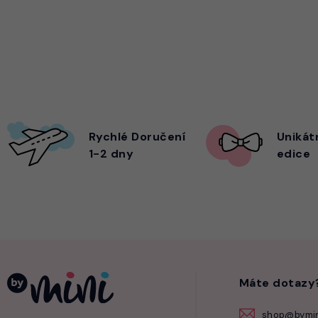
Rychlé Doručení
Unikát
1-2 dny
edice
Máte dotazy
shop@bymin