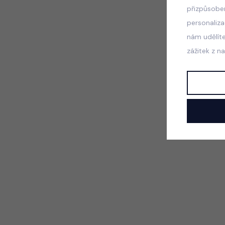
přizpůsobe
personaliz
nám udělít
zážitek z n