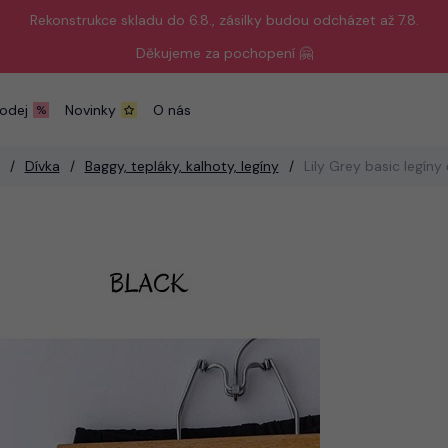
Rekonstrukce skladu do 6.8., zásilky budou odcházet až 7.8.
Děkujeme za pochopení 🤗
odej
Novinky
O nás
Dívka
Baggy, tepláky, kalhoty, legíny
Lily Grey basic legíny