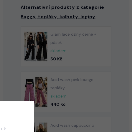
Alternativní produkty z kategorie
Baggy, tepláky, kalhoty, legíny
:
Glam lace džíny černé +
pásek
skladem
50 Kč
Acid wash pink lounge
tepláky
skladem
440 Kč
Acid wash cappuccino
, k