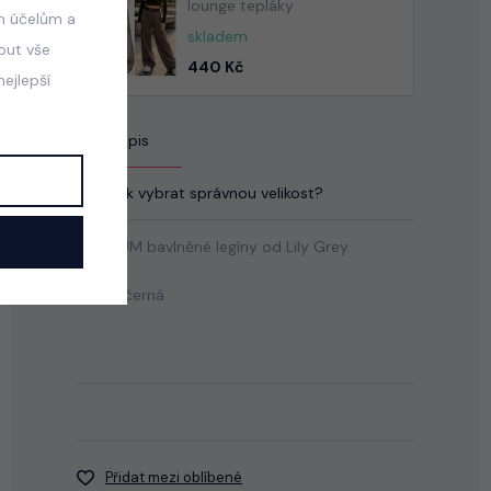
lounge tepláky
m účelům a
skladem
mout vše
440 Kč
ejlepší
Popis
Jak vybrat správnou velikost?
PREMIUM bavlněné legíny od Lily Grey.
Barva: černá
Přidat mezi oblíbené