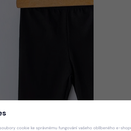
es
soubory cookie ke správnému fungování vašeho oblíbeného e-shopu