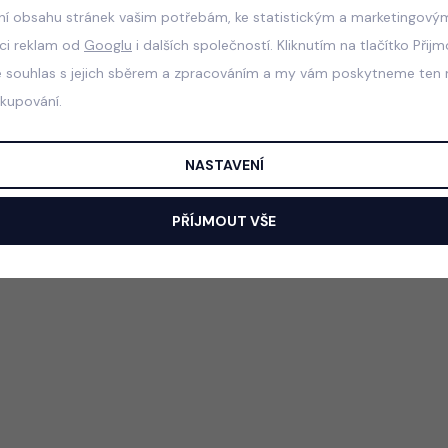
ní obsahu stránek vašim potřebám, ke statistickým a marketingový
aci reklam od
Googlu
i dalších společností. Kliknutím na tlačítko Přij
e souhlas s jejich sběrem a zpracováním a my vám poskytneme ten n
akupování.
NASTAVENÍ
PŘÍJMOUT VŠE