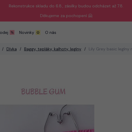
Rekonstrukce skladu do 6.8., zásilky budou odcházet až 7.8.
Děkujeme za pochopení 🤗
odej
Novinky
O nás
Dívka
Baggy, tepláky, kalhoty, legíny
Lily Grey basic legíny 