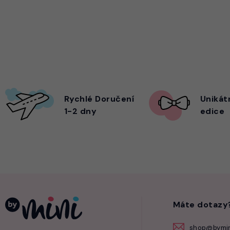
Rychlé Doručení
Unikát
1-2 dny
edice
Máte dotazy
shop@bymin