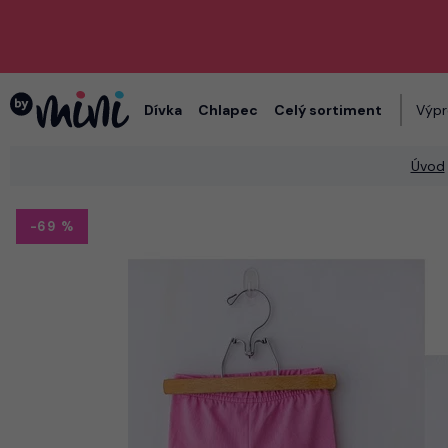
Dívka
Chlapec
Celý sortiment
Výpr
Úvod
-69