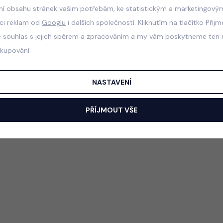
ní obsahu stránek vašim potřebám, ke statistickým a marketingový
aci reklam od
Googlu
i dalších společností. Kliknutím na tlačítko Přij
e souhlas s jejich sběrem a zpracováním a my vám poskytneme ten n
akupování.
NASTAVENÍ
PŘÍJMOUT VŠE