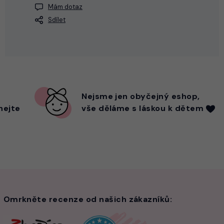
Mám dotaz
Sdílet
Nejsme
jen
obyčejný eshop,
hejte
vše děláme s láskou k dětem
Omrkněte recenze od našich zákazníků: