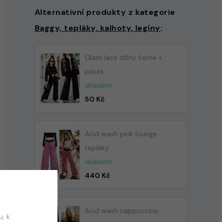
Alternativní produkty z kategorie
Baggy, tepláky, kalhoty, legíny
:
Glam lace džíny černé +
pásek
skladem
50 Kč
Acid wash pink lounge
tepláky
skladem
440 Kč
Acid wash cappuccino
, k