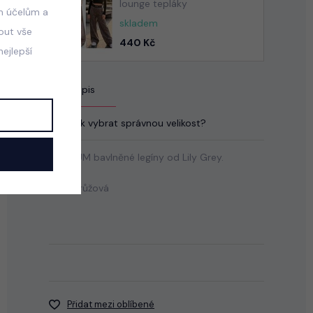
lounge tepláky
m účelům a
skladem
mout vše
440 Kč
ejlepší
Popis
Jak vybrat správnou velikost?
PREMIUM bavlněné legíny od Lily Grey.
Barva: růžová
Přidat mezi oblíbené