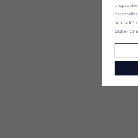
přizpůsobe
personaliz
nám udělít
zážitek z n