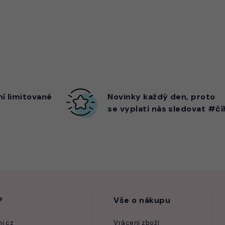
ní limitované
Novinky každý den,
proto
se vyplatí nás sledovat #čí
?
Vše o nákupu
i.cz
Vrácení zboží