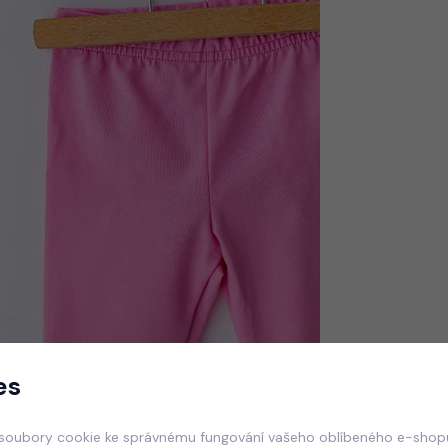
es
soubory cookie ke správnému fungování vašeho oblíbeného e-shopu