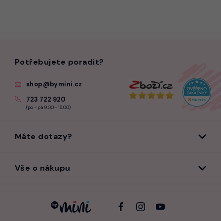
Potřebujete poradit?
shop@bymini.cz
723 722 920
(po - pá 9:00 - 16:00)
Máte dotazy?
Vše o nákupu