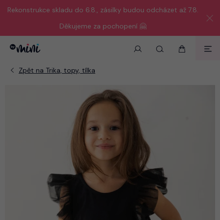
Rekonstrukce skladu do 6.8., zásilky budou odcházet až 7.8.
Děkujeme za pochopení 🤗