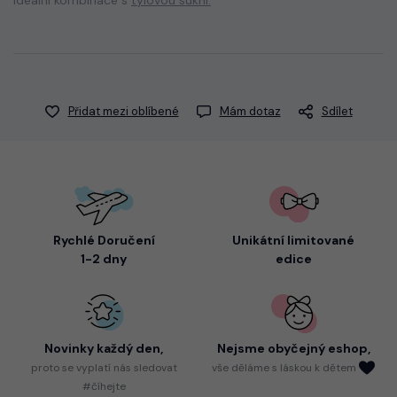
Přidat mezi oblíbené
Mám dotaz
Sdílet
Rychlé Doručení
Unikátní limitované
1-2 dny
edice
Novinky každý den,
Nejsme
obyčejný eshop,
proto
se vyplatí nás sledovat
vše děláme s láskou k dětem
#číhejte