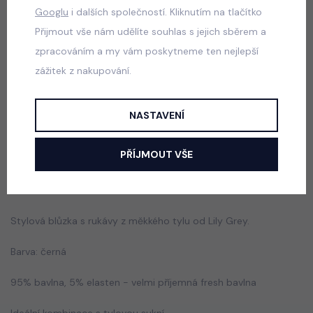
50 Kč
Googlu
i dalších společností. Kliknutím na tlačítko
Přijmout vše nám udělíte souhlas s jejich sběrem a
zpracováním a my vám poskytneme ten nejlepší
Velikonoční HUNTRIX triko černé
zážitek z nakupování.
skladem
50 Kč
NASTAVENÍ
PŘÍJMOUT VŠE
Popis
Jak vybrat správnou velikost?
Stylová blůzka s rukávy z měkkého tylu od Lily Grey.
Barva: černá
95% bavlna, 5% elasten - velmi příjemná fresh bavlna
Ideální kombinace s
tylovou sukní.