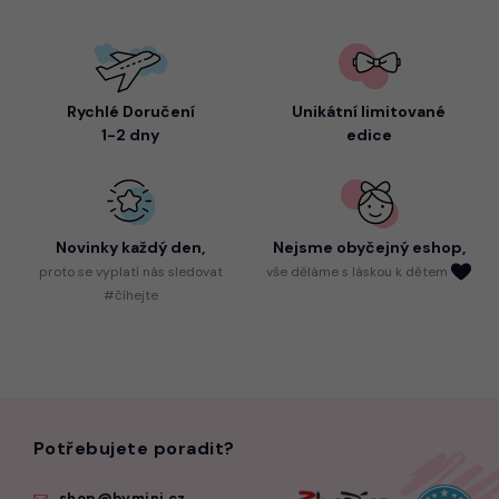
Rychlé Doručení
Unikátní limitované
1-2 dny
edice
Novinky každý den,
Nejsme
obyčejný eshop,
proto
se vyplatí nás sledovat
vše děláme s láskou k dětem
#číhejte
Potřebujete poradit?
shop@bymini.cz