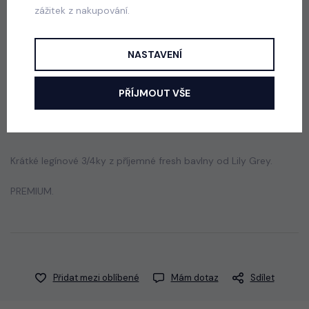
zážitek z nakupování.
Dumpling kraťasy ERA černé
skladem
50 Kč
NASTAVENÍ
PŘÍJMOUT VŠE
Popis
Jak vybrat správnou velikost?
Krátké legínové 3/4ky z příjemné fresh bavlny od Lily Grey.
PREMIUM.
Přidat mezi oblíbené
Mám dotaz
Sdílet