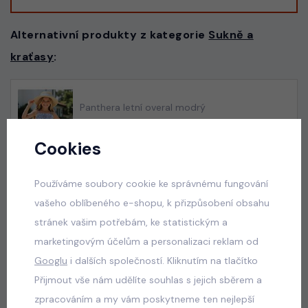
Alternativní produkty z kategorie
Sukně a
kraťasy
:
Panthera letní overal modrý
skladem
Cookies
175 Kč
Používáme soubory cookie ke správnému fungování
vašeho oblíbeného e-shopu, k přizpůsobení obsahu
Squishy dumplings LIFE letní set
stránek vašim potřebám, ke statistickým a
skladem
marketingovým účelům a personalizaci reklam od
100 Kč
Googlu
i dalších společností. Kliknutím na tlačítko
Přijmout vše nám udělíte souhlas s jejich sběrem a
zpracováním a my vám poskytneme ten nejlepší