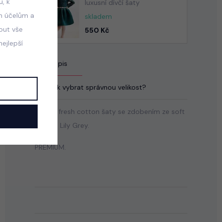
, k
luxusní dívčí šaty
m účelům a
skladem
mout vše
550 Kč
ejlepší
Popis
Jak vybrat správnou velikost?
Krásné fresh cotton šaty se zdobením ze soft
tylu od Lily Grey.
PREMIUM.