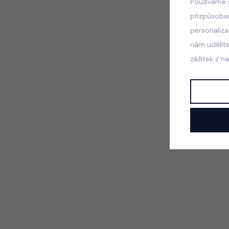
Používáme 
přizpůsobe
personaliz
nám udělít
zážitek z n