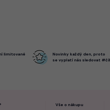
ní limitované
Novinky každý den,
proto
se vyplatí nás sledovat #čí
?
Vše o nákupu