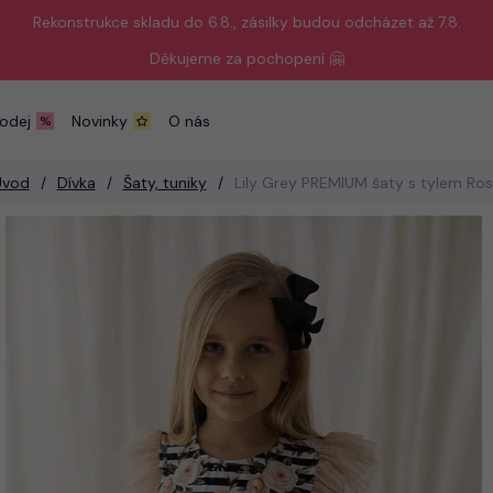
Rekonstrukce skladu do 6.8., zásilky budou odcházet až 7.8.
Děkujeme za pochopení 🤗
odej
Novinky
O nás
Úvod
Dívka
Šaty, tuniky
Lily Grey PREMIUM šaty s tylem Ro