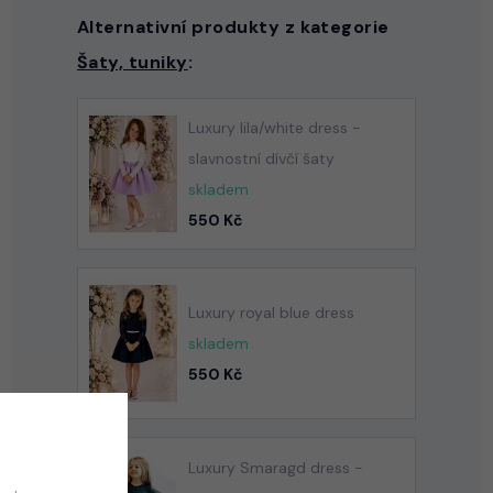
Alternativní produkty z kategorie
Šaty, tuniky
:
Luxury lila/white dress -
slavnostní dívčí šaty
skladem
550 Kč
Luxury royal blue dress
skladem
550 Kč
Luxury Smaragd dress -