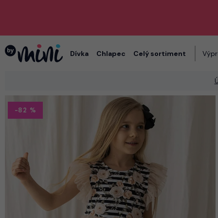
Dívka
Chlapec
Celý sortiment
Výpr
-82