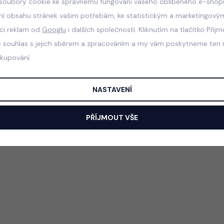
soubory cookie ke správnému fungování vašeho oblíbeného e-shopu
ní obsahu stránek vašim potřebám, ke statistickým a marketingový
aci reklam od
Googlu
i dalších společností. Kliknutím na tlačítko Přij
e souhlas s jejich sběrem a zpracováním a my vám poskytneme ten n
akupování.
NASTAVENÍ
PŘÍJMOUT VŠE